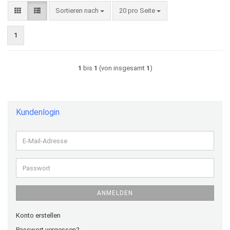
Sortieren nach
pro Seite
Sortieren nach
20 pro Seite
1
1
bis
1
(von insgesamt
1
)
Kundenlogin
E-
Mail-
Adresse
Passwort
ANMELDEN
Konto erstellen
Passwort vergessen?