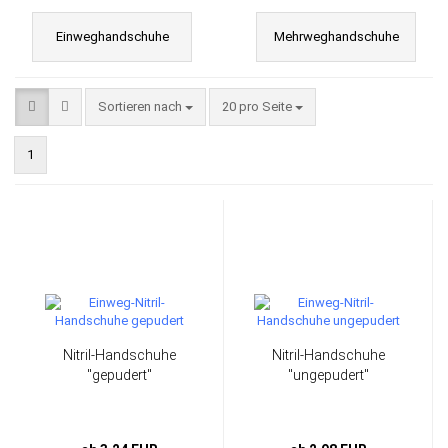
Einweghandschuhe
Mehrweghandschuhe
Sortieren nach
pro Seite
Sortieren nach
20 pro Seite
1
Nitril-Handschuhe
Nitril-Handschuhe
"gepudert"
"ungepudert"