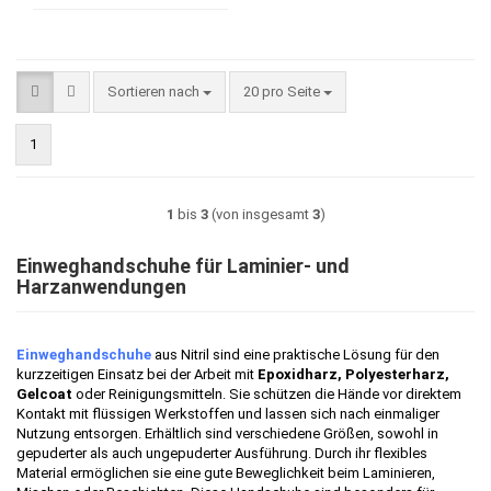
Sortieren nach
pro Seite
Sortieren nach
20 pro Seite
1
1
bis
3
(von insgesamt
3
)
Einweghandschuhe für Laminier- und
Harzanwendungen
Einweghandschuhe
aus Nitril sind eine praktische Lösung für den
kurzzeitigen Einsatz bei der Arbeit mit
Epoxidharz, Polyesterharz,
Gelcoat
oder Reinigungsmitteln. Sie schützen die Hände vor direktem
Kontakt mit flüssigen Werkstoffen und lassen sich nach einmaliger
Nutzung entsorgen. Erhältlich sind verschiedene Größen, sowohl in
gepuderter als auch ungepuderter Ausführung. Durch ihr flexibles
Material ermöglichen sie eine gute Beweglichkeit beim Laminieren,