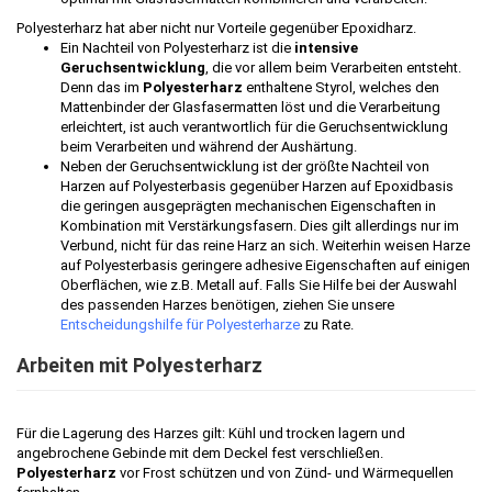
Polyesterharz hat aber nicht nur Vorteile gegenüber Epoxidharz.
Ein Nachteil von Polyesterharz ist die
intensive
Geruchsentwicklung
, die vor allem beim Verarbeiten entsteht.
Denn das im
Polyesterharz
enthaltene Styrol, welches den
Mattenbinder der Glasfasermatten löst und die Verarbeitung
erleichtert, ist auch verantwortlich für die Geruchsentwicklung
beim Verarbeiten und während der Aushärtung.
Neben der Geruchsentwicklung ist der größte Nachteil von
Harzen auf Polyesterbasis gegenüber Harzen auf Epoxidbasis
die geringen ausgeprägten mechanischen Eigenschaften in
Kombination mit Verstärkungsfasern. Dies gilt allerdings nur im
Verbund, nicht für das reine Harz an sich. Weiterhin weisen Harze
auf Polyesterbasis geringere adhesive Eigenschaften auf einigen
Oberflächen, wie z.B. Metall auf. Falls Sie Hilfe bei der Auswahl
des passenden Harzes benötigen, ziehen Sie unsere
Entscheidungshilfe für Polyesterharze
zu Rate.
Arbeiten mit Polyesterharz
Für die Lagerung des Harzes gilt: Kühl und trocken lagern und
angebrochene Gebinde mit dem Deckel fest verschließen.
Polyesterharz
vor Frost schützen und von Zünd- und Wärmequellen