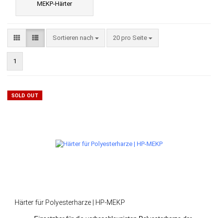
MEKP-Härter
Sortieren nach
pro Seite
Sortieren nach
20 pro Seite
1
SOLD OUT
Härter für Polyesterharze | HP-MEKP