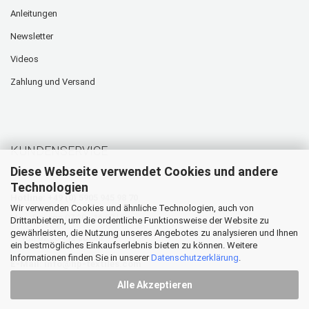
Anleitungen
Newsletter
Videos
Zahlung und Versand
KUNDENSERVICE
Diese Webseite verwendet Cookies und andere
Technologien
Hotline: +49 (0) 5905 945 98 70
Wir verwenden Cookies und ähnliche Technologien, auch von
Mo. - Do. von 07:30 - 16:00 Uhr
Drittanbietern, um die ordentliche Funktionsweise der Website zu
gewährleisten, die Nutzung unseres Angebotes zu analysieren und Ihnen
Fr. von 07:30 - 12:30 Uhr
ein bestmögliches Einkaufserlebnis bieten zu können. Weitere
Informationen finden Sie in unserer
Datenschutzerklärung
.
E-Mail:
info@hp-textiles.com
Alle Akzeptieren