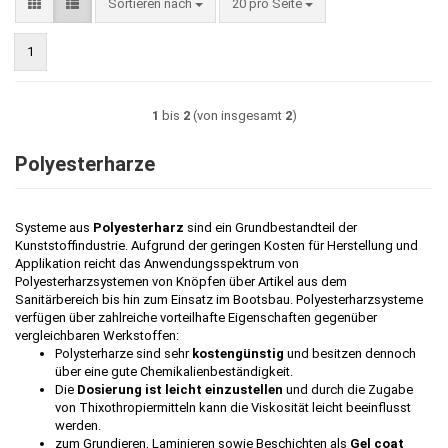
Sortieren nach
pro Seite
Sortieren nach
20 pro Seite
1
1
bis
2
(von insgesamt
2
)
Polyesterharze
Systeme aus
Polyesterharz
sind ein Grundbestandteil der
Kunststoffindustrie. Aufgrund der geringen Kosten für Herstellung und
Applikation reicht das Anwendungsspektrum von
Polyesterharzsystemen von Knöpfen über Artikel aus dem
Sanitärbereich bis hin zum Einsatz im Bootsbau. Polyesterharzsysteme
verfügen über zahlreiche vorteilhafte Eigenschaften gegenüber
vergleichbaren Werkstoffen:
Polysterharze sind sehr
kostengünstig
und besitzen dennoch
über eine gute Chemikalienbeständigkeit.
Die
Dosierung ist leicht einzustellen
und durch die Zugabe
von Thixothropiermitteln kann die Viskosität leicht beeinflusst
werden.
zum Grundieren, Laminieren sowie Beschichten als
Gel coat