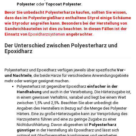
Polyester
oder
Topcoat Polyester
.
Bevor Sie unbedacht Polyesterharze kaufen, sollten Sie wissen,
dass das im Polyestergießharz enthaltene Styrol einige Schäume
wie Styrodur angreifen kann. Besonders bei der Herstellung von
Sandwichbauteilen ist dies zu beachten. In diesen Fällen ist der
Einsatz von
Epoxidharzsystemen
angebrachter.
Der Unterschied zwischen Polyesterharz und
Epoxidharz
Polyesterharz und Epoxidharz verfügen jeweils über spezifische
Vor-
und Nachteile
, die beide Harze für verschiedene Anwendungsgebiete
mehr oder weniger geeignet machen.
Polyesterharz ist gegenüber Epoxidharz
einfacher in der
Handhabung
und auch in der Verarbeitung. Die Härterzugabe ist,
in einem gewissen Verhältnis, variabel und liegt bei einem Wert
zwischen 1,5% und 2,5%. Beachten Sie aber unbedingt die
Angaben des Herstellers in Bezug auf die Menge des Polyester
Härters. Eine zu große Härterzugabe kann zur Versprödung des
Harzsystems führen und eine zu geringe Zugabe zu einer
Nichtdurchhärtung. Davon abgesehen ist
Polyesterharz
günstiger
in der Herstellung als Epoxidharz und lässt sich
optimal mit Glasfasermatten kombinieren und verarbeiten.