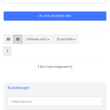
IN DEN WARENKORB
Sortieren nach
pro Seite
Sortieren nach
20 pro Seite
1
1
bis
1
(von insgesamt
1
)
Kundenlogin
E-
Mail-
Adresse