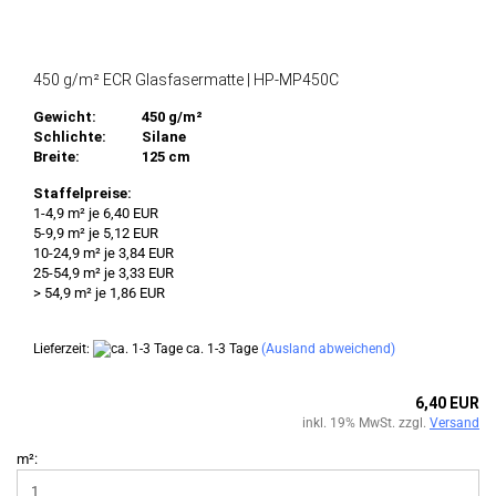
450 g/m² ECR Glasfasermatte | HP-MP450C
Gewicht:
450 g/m²
Schlichte:
Silane
Breite:
125 cm
Staffelpreise:
1-4,9 m² je 6,40 EUR
5-9,9 m² je 5,12 EUR
10-24,9 m² je 3,84 EUR
25-54,9 m² je 3,33 EUR
> 54,9 m² je 1,86 EUR
Lieferzeit:
ca. 1-3 Tage
(Ausland abweichend)
6,40 EUR
inkl. 19% MwSt. zzgl.
Versand
m²: