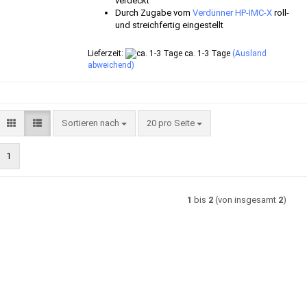
verdeckt
Durch Zugabe vom
Verdünner HP-IMC-X
roll-
und streichfertig eingestellt
Lieferzeit:
ca. 1-3 Tage
(Ausland
abweichend)
Sortieren nach
pro Seite
Sortieren nach
20 pro Seite
1
1
bis
2
(von insgesamt
2
)