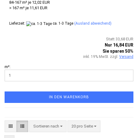
84-167 m² je 12,02 EUR
> 167 m² je 11,61 EUR
Lieferzeit:
ca. 1-3 Tage
(Ausland abweichend)
Statt 33,68 EUR
Nur 16,84 EUR
Sie sparen 50%
inkl. 19% MwSt. zzgl.
Versand
m²:
IN DEN WARENKORB
Sortieren nach
pro Seite
Sortieren nach
20 pro Seite