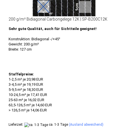
200 g/m² Bidiagonal Carbongelege 12K | SP-B200C12K
Sehr gute Qualität, auch für Sichtteile geeignet!
Konstruktion: Bidiagonal -/+45°
Gewicht: 200 g/m²
Breite: 127 cm
Staffelpreise:
1-2,5 m² je 20,98 EUR
3-4,5 m² je 19,19 EUR
5-9,5 m² je 18,30 EUR
10-24,5 m² je 17,41 EUR
25-63 m² je 16,02 EUR
63,5-126,5 m² je 14,60 EUR
> 126,5 m² je 14,06 EUR
Lieferzeit:
ca. 1-3 Tage
(Ausland abweichend)