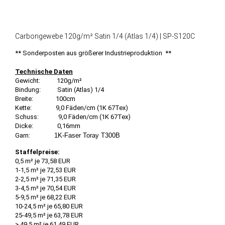
Carbongewebe 120g/m² Satin 1/4 (Atlas 1/4) | SP-S120C
** Sonderposten aus größerer Industrieproduktion **
Technische Daten
Gewicht: 120g/m²
Bindung: Satin (Atlas) 1/4
Breite: 100cm
Kette: 9,0 Fäden/cm (1K 67Tex)
Schuss: 9,0 Fäden/cm (1K 67Tex)
Dicke: 0,16mm
Garn:
1K-Faser Toray T300B
Staffelpreise:
0,5 m² je 73,58 EUR
1-1,5 m² je 72,53 EUR
2-2,5 m² je 71,35 EUR
3-4,5 m² je 70,54 EUR
5-9,5 m² je 68,22 EUR
10-24,5 m² je 65,80 EUR
25-49,5 m² je 63,78 EUR
> 49,5 m² je 61,49 EUR