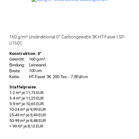
160 g/m² Unidirektional 0° Carbongewebe 3K HT-Faser | SP-
U160C
Konstruktion: 0°
Gewicht:
160 g/m²
Bindung:
Leinwand
100 cm
Breite
:
Kette:
HT-Faser 3K 200 Tex - 7,8Fd/cm
Staffelpreise:
1-2 m² je 11,75 EUR
3-4 m² je 11,25 EUR
5-9 m² je 10,65 EUR
10-24 m² je 9,99 EUR
25-49 m² je 9,49 EUR
50-99 m² je 8,48 EUR
> 99 m² je 8,12 EUR