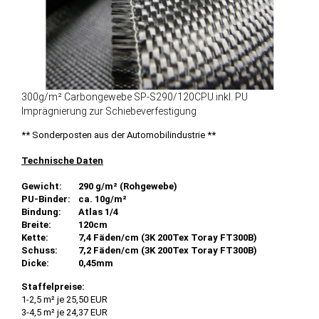
300g/m² Carbongewebe SP-S290/120CPU inkl. PU
Imprägnierung zur Schiebeverfestigung
** Sonderposten aus der Automobilindustrie **
Technische Daten
Gewicht:
290 g/m² (Rohgewebe)
PU-Binder:
ca. 10g/m²
Bindung:
Atlas 1/4
Breite:
120cm
Kette:
7,4 Fäden/cm (3K 200Tex Toray FT300B)
Schuss:
7,2 Fäden/cm (3K 200Tex Toray FT300B)
Dicke:
0,45mm
Staffelpreise:
1-2,5 m² je 25,50 EUR
3-4,5 m² je 24,37 EUR