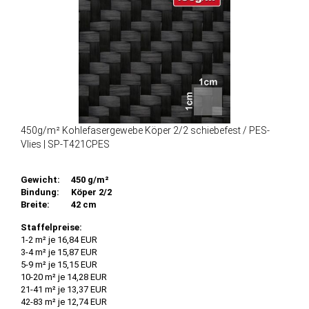
450g/m² Kohlefasergewebe Köper 2/2 schiebefest / PES-
Vlies | SP-T421CPES
Gewicht:
450 g/m²
Bindung:
Köper 2/2
Breite:
42 cm
Staffelpreise:
1-2 m² je 16,84 EUR
3-4 m² je 15,87 EUR
5-9 m² je 15,15 EUR
10-20 m² je 14,28 EUR
21-41 m² je 13,37 EUR
42-83 m² je 12,74 EUR