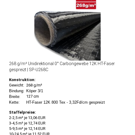
268 g/m² Unidirektional 0° Carbongewebe 12K HT-Faser
gespreizt | SP-U268C
Konstruktion:
Gewicht:
268 g/m²
Bindung:
Köper 3/1
127 cm
Breite
:
Kette:
HT-Faser 12K 800 Tex - 3,32Fd/cm gespreizt
Staffelpreise:
2-2,5 m² je 13,06 EUR
3-4,5 m² je 12,74 EUR
5-9,5 m² je 12,14 EUR
10-24,5 m² je 11,52 EUR