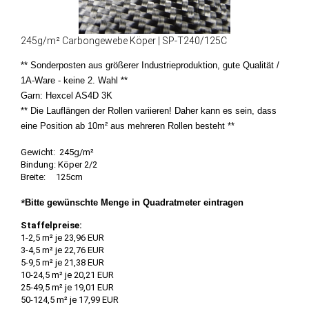
245g/m² Carbongewebe Köper | SP-T240/125C
** Sonderposten aus größerer Industrieproduktion, gute Qualität /
1A-Ware - keine 2. Wahl **
Garn: Hexcel AS4D 3K
** Die Lauflängen der Rollen variieren! Daher kann es sein, dass
eine Position ab 10m² aus mehreren Rollen besteht **
Gewicht: 245g/m²
Bindung: Köper 2/2
Breite: 125cm
*
Bitte gewünschte Menge in Quadratmeter eintragen
Staffelpreise:
1-2,5 m² je 23,96 EUR
3-4,5 m² je 22,76 EUR
5-9,5 m² je 21,38 EUR
10-24,5 m² je 20,21 EUR
25-49,5 m² je 19,01 EUR
50-124,5 m² je 17,99 EUR