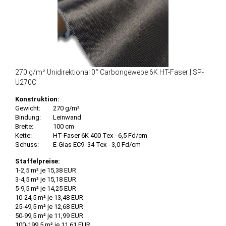
270 g/m² Unidirektional 0° Carbongewebe 6K HT-Faser | SP-
U270C
Konstruktion:
Gewicht:
270 g/m²
Bindung:
Leinwand
Breite:
100 cm
Kette:
HT-Faser 6K 400 Tex - 6,5 Fd/cm
Schuss:
E-Glas EC9 34 Tex - 3,0 Fd/cm
Staffelpreise:
1-2,5 m² je 15,38 EUR
3-4,5 m² je 15,18 EUR
5-9,5 m² je 14,25 EUR
10-24,5 m² je 13,48 EUR
25-49,5 m² je 12,68 EUR
50-99,5 m² je 11,99 EUR
100-199,5 m² je 11,61 EUR