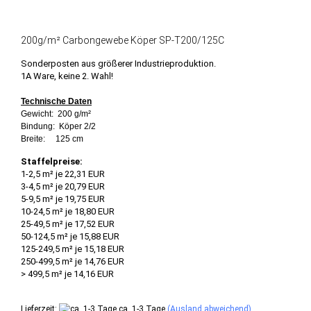
200g/m² Carbongewebe Köper SP-T200/125C
Sonderposten aus größerer Industrieproduktion.
1A Ware, keine 2. Wahl!
Technische Daten
Gewicht: 200 g/m²
Bindung: Köper 2/2
Breite: 125 cm
Staffelpreise:
1-2,5 m² je 22,31 EUR
3-4,5 m² je 20,79 EUR
5-9,5 m² je 19,75 EUR
10-24,5 m² je 18,80 EUR
25-49,5 m² je 17,52 EUR
50-124,5 m² je 15,88 EUR
125-249,5 m² je 15,18 EUR
250-499,5 m² je 14,76 EUR
> 499,5 m² je 14,16 EUR
Lieferzeit:
ca. 1-3 Tage
(Ausland abweichend)