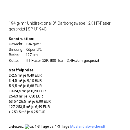
194 g/m² Unidirektional 0° Carbongewebe 12K HT-Faser
gespreizt | SP-U194C
Konstruktion:
Gewicht:
194 g/m²
Bindung:
Köper 3/1
127 cm
Breite
:
Kette:
HT-Faser 12K 800 Tex - 2,4Fd/cm gespreizt
Staffelpreise:
2-2,5 m² je 9,49 EUR
3-4,5 m² je 9,10 EUR
5-9,5 m² je 8,68 EUR
10-24,5 m² je 8,23 EUR
25-63 m² je 7,50 EUR
63,5-126,5 m² je 6,99 EUR
127-253,5 m² je 6,49 EUR
> 253,5 m² je 6,25 EUR
Lieferzeit:
ca. 1-3 Tage
(Ausland abweichend)