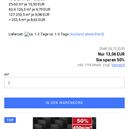
25-63 m² je 10,50 EUR
63,5-126,5 m² je 9,79 EUR
127-253,5 m² je 9,08 EUR
> 253,5 m² je 8,63 EUR
Lieferzeit:
ca. 1-3 Tage
(Ausland abweichend)
Statt 26,12 EUR
Nur 13,06 EUR
Sie sparen 50%
inkl. 19% MwSt. zzgl.
Versand
m²:
IN DEN WARENKORB
TOP