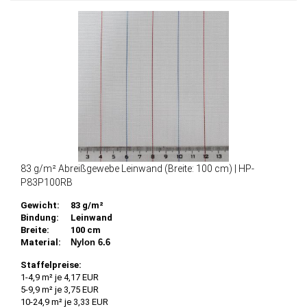
83 g/m² Abreißgewebe Leinwand (Breite: 100 cm) | HP-
P83P100RB
Gewicht:
83 g/m²
Bindung:
Leinwand
Breite:
100 cm
Material:
Nylon 6.6
Staffelpreise:
1-4,9 m² je 4,17 EUR
5-9,9 m² je 3,75 EUR
10-24,9 m² je 3,33 EUR