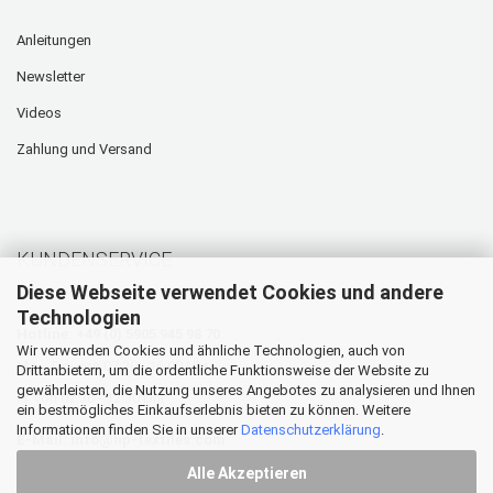
Anleitungen
Newsletter
Videos
Zahlung und Versand
KUNDENSERVICE
Diese Webseite verwendet Cookies und andere
Technologien
Hotline: +49 (0) 5905 945 98 70
Wir verwenden Cookies und ähnliche Technologien, auch von
Mo. - Do. von 07:30 - 16:00 Uhr
Drittanbietern, um die ordentliche Funktionsweise der Website zu
gewährleisten, die Nutzung unseres Angebotes zu analysieren und Ihnen
Fr. von 07:30 - 12:30 Uhr
ein bestmögliches Einkaufserlebnis bieten zu können. Weitere
Informationen finden Sie in unserer
Datenschutzerklärung
.
E-Mail:
info@hp-textiles.com
Alle Akzeptieren