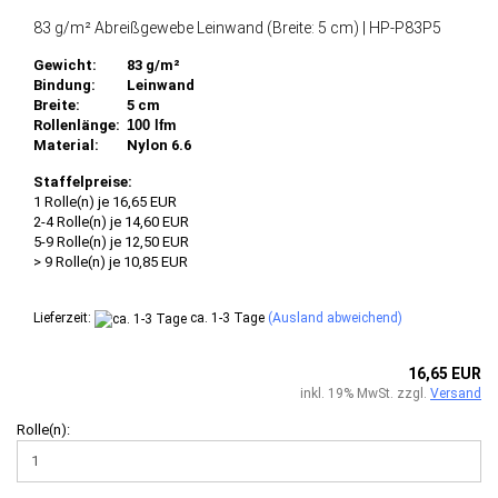
83 g/m² Abreißgewebe Leinwand (Breite: 5 cm) | HP-P83P5
Gewicht:
83 g/m²
Bindung:
Leinwand
Breite:
5 cm
Rollenlänge:
100 lfm
Material:
Nylon 6.6
Staffelpreise:
1 Rolle(n) je 16,65 EUR
2-4 Rolle(n) je 14,60 EUR
5-9 Rolle(n) je 12,50 EUR
> 9 Rolle(n) je 10,85 EUR
Lieferzeit:
ca. 1-3 Tage
(Ausland abweichend)
16,65 EUR
inkl. 19% MwSt. zzgl.
Versand
Rolle(n):