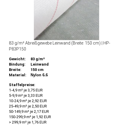
83 g/m² Abreißgewebe Leinwand (Breite: 150 cm) | HP-
P83P150
Gewicht:
83 g/m²
Bindung:
Leinwand
Breite:
150 cm
Material:
Nylon 6.6
Staffelpreise:
1-4,9 m² je 3,75 EUR
5-9,9 m² je 3,33 EUR
10-24,9 m² je 2,92 EUR
25-49,9 m² je 2,50 EUR
50-149,9 m² je 2,17 EUR
150-299,9 m² je 1,92 EUR
> 299,9 m² je 1,76 EUR