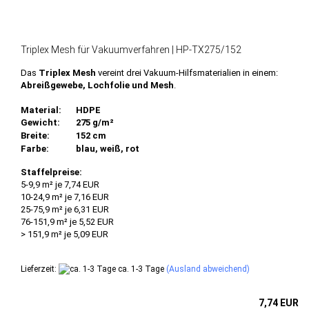
Triplex Mesh für Vakuumverfahren | HP-TX275/152
Das
Triplex Mesh
vereint drei Vakuum-Hilfsmaterialien in einem:
Abreißgewebe, Lochfolie und Mesh
.
Material:
HDPE
Gewicht:
275 g/m²
Breite:
152 cm
Farbe:
blau, weiß, rot
Staffelpreise:
5-9,9 m² je 7,74 EUR
10-24,9 m² je 7,16 EUR
25-75,9 m² je 6,31 EUR
76-151,9 m² je 5,52 EUR
> 151,9 m² je 5,09 EUR
Lieferzeit:
ca. 1-3 Tage
(Ausland abweichend)
7,74 EUR