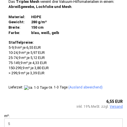
Das
Triplex Mesh
vereint drei Vakuum-Hilfsmaterialien in einem:
Abreißgewebe, Lochfolie und Mesh
.
Material:
HDPE
Gewicht:
280 g/m²
Breite:
150 cm
Farbe:
blau, weiß, gelb
Staffelpreise:
5-9,9 m² je 6,55 EUR
10-24,9 m² je 5,97 EUR
25-74,9 m² je 5,12 EUR
75-149,9 m² je 4,33 EUR
150-299,9 m² je 3,80 EUR
> 299,9 m² je 3,39 EUR
Lieferzeit:
ca. 1-3 Tage
(Ausland abweichend)
6,55 EUR
inkl. 19% MwSt. zzgl.
Versand
m²: