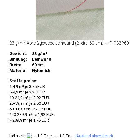
83 g/m² Abreißgewebe Leinwand (Breite: 60 cm) | HP-P83P60
Gewicht:
83 g/m²
Bindung:
Leinwand
Breite:
60 cm
Material:
Nylon 6.6
Staffelpreise:
1-4,9 m² je 3,75 EUR
5-9,9 m² je 3,33 EUR
10-24,9 m² je 2,92 EUR
25-59,9 m² je 2,50 EUR
60-119,9 m² je 2,17 EUR
120-239,9 m² je 1,92 EUR
> 239,9 m² je 1,76 EUR
Lieferzeit:
ca. 1-3 Tage
(Ausland abweichend)