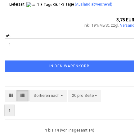
Lieferzeit:
ca. 1-3 Tage
(Ausland abweichend)
3,75 EUR
inkl. 19% MwSt. zzgl.
Versand
m²:
IN DEN WARENKORB
Sortieren nach
pro Seite
Sortieren nach
20 pro Seite
1
1
bis
14
(von insgesamt
14
)