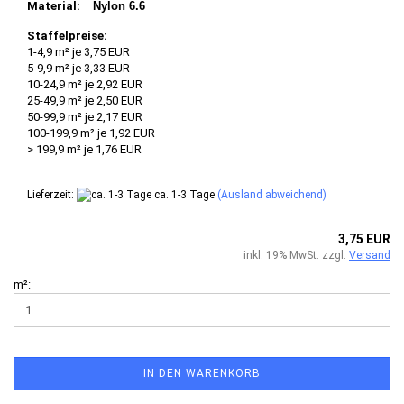
Material:
Nylon 6.6
Staffelpreise:
1-4,9 m² je 3,75 EUR
5-9,9 m² je 3,33 EUR
10-24,9 m² je 2,92 EUR
25-49,9 m² je 2,50 EUR
50-99,9 m² je 2,17 EUR
100-199,9 m² je 1,92 EUR
> 199,9 m² je 1,76 EUR
Lieferzeit:
ca. 1-3 Tage
(Ausland abweichend)
3,75 EUR
inkl. 19% MwSt. zzgl.
Versand
m²:
IN DEN WARENKORB