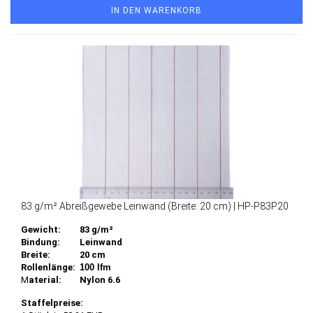
IN DEN WARENKORB
83 g/m² Abreißgewebe Leinwand (Breite: 20 cm) | HP-P83P20
Gewicht:
83 g/m²
Bindung:
Leinwand
Breite:
20 cm
Rollenlänge:
100 lfm
M
aterial:
Nylon 6.6
Staffelpreise: