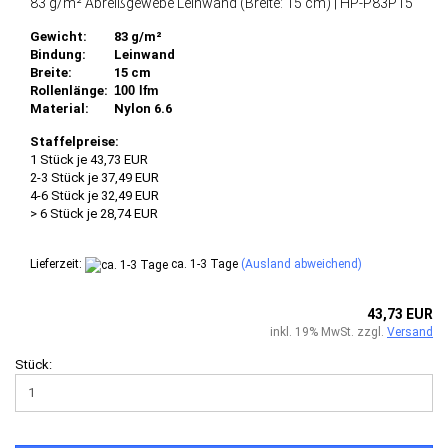
83 g/m² Abreißgewebe Leinwand (Breite: 15 cm) | HP-P83P15
Gewicht:
83 g/m²
Bindung:
Leinwand
Breite:
15 cm
Rollenlänge:
100 lfm
Material:
Nylon 6.6
Staffelpreise:
1 Stück je 43,73 EUR
2-3 Stück je 37,49 EUR
4-6 Stück je 32,49 EUR
> 6 Stück je 28,74 EUR
Lieferzeit:
ca. 1-3 Tage
(Ausland abweichend)
43,73 EUR
inkl. 19% MwSt. zzgl.
Versand
Stück: