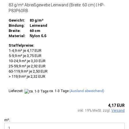
83 g/m² Abreißgewebe Leinwand (Breite: 60 cm) | HP-
P83P60RB
Gewicht:
83 g/m²
Bindung:
Leinwand
Breite:
60 cm
Material:
Nylon 6.6
Staffelpreise:
1-4,9 m² je 4,17 EUR
5-9,9 m² je 3,75 EUR
10-24,9 m² je 3,33 EUR
25-59,9 m² je 2,92 EUR
60-119,9 m² je 2,50 EUR
> 119,9 m² je 2,32 EUR
Lieferzeit:
ca. 1-3 Tage
(Ausland abweichend)
4,17 EUR
inkl. 19% MwSt. zzgl.
Versand
m²: