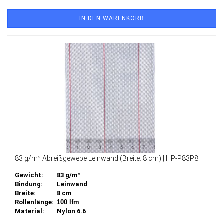
IN DEN WARENKORB
83 g/m² Abreißgewebe Leinwand (Breite: 8 cm) | HP-P83P8
Gewicht:
83 g/m²
Bindung:
Leinwand
Breite:
8 cm
Rollenlänge:
100 lfm
Material:
Nylon 6.6