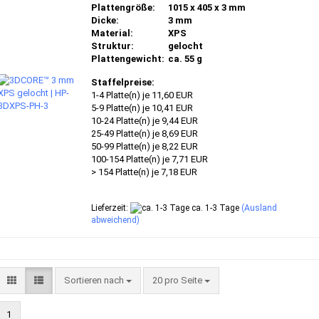
Plattengröße:
1015 x 405 x 3 mm
Dicke:
3 mm
Material:
XPS
Struktur:
gelocht
Plattengewicht:
ca. 55 g
Staffelpreise:
1-4 Platte(n) je 11,60 EUR
5-9 Platte(n) je 10,41 EUR
10-24 Platte(n) je 9,44 EUR
25-49 Platte(n) je 8,69 EUR
50-99 Platte(n) je 8,22 EUR
100-154 Platte(n) je 7,71 EUR
> 154 Platte(n) je 7,18 EUR
Lieferzeit:
ca. 1-3 Tage
(Ausland
abweichend)
Sortieren nach
pro Seite
Sortieren nach
20 pro Seite
1