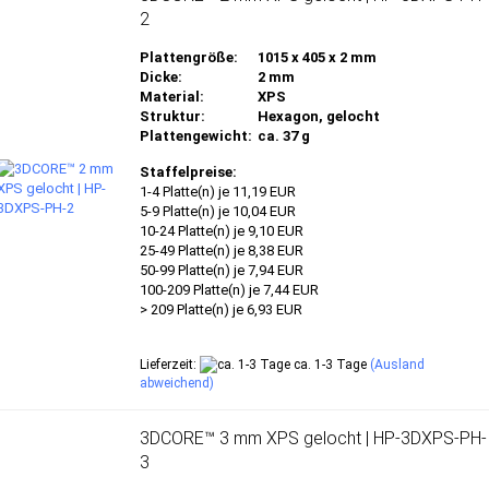
2
Plattengröße:
1015 x 405 x 2 mm
Dicke:
2 mm
Material:
XPS
Struktur:
Hexagon, gelocht
Plattengewicht:
ca. 37 g
Staffelpreise:
1-4 Platte(n) je 11,19 EUR
5-9 Platte(n) je 10,04 EUR
10-24 Platte(n) je 9,10 EUR
25-49 Platte(n) je 8,38 EUR
50-99 Platte(n) je 7,94 EUR
100-209 Platte(n) je 7,44 EUR
> 209 Platte(n) je 6,93 EUR
Lieferzeit:
ca. 1-3 Tage
(Ausland
abweichend)
3DCORE™ 3 mm XPS gelocht | HP-3DXPS-PH-
3