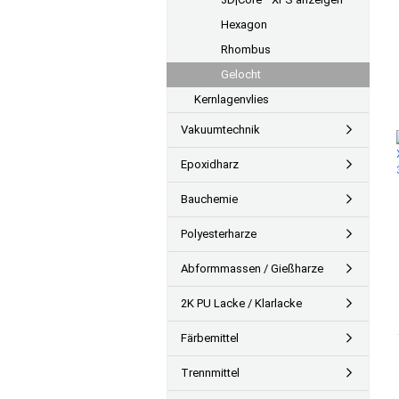
Hexagon
Rhombus
Gelocht
Kernlagenvlies
Vakuumtechnik
Epoxidharz
Bauchemie
Polyesterharze
Abformmassen / Gießharze
2K PU Lacke / Klarlacke
Färbemittel
Trennmittel