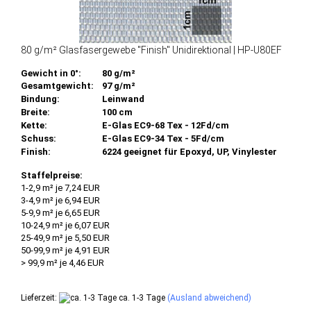
80 g/m² Glasfasergewebe "Finish" Unidirektional | HP-U80EF
Gewicht in 0°:
80 g/m²
Gesamtgewicht:
97 g/m²
Bindung:
Leinwand
Breite:
100 cm
Kette:
E-Glas EC9-68 Tex - 12Fd/cm
Schuss:
E-Glas EC9-34 Tex - 5Fd/cm
Finish:
6224 geeignet für Epoxyd, UP, Vinylester
Staffelpreise:
1-2,9 m² je 7,24 EUR
3-4,9 m² je 6,94 EUR
5-9,9 m² je 6,65 EUR
10-24,9 m² je 6,07 EUR
25-49,9 m² je 5,50 EUR
50-99,9 m² je 4,91 EUR
> 99,9 m² je 4,46 EUR
Lieferzeit:
ca. 1-3 Tage
(Ausland abweichend)