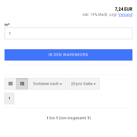
7,24 EUR
inkl. 19% MwSt. zzgl.
Versand
m²:
IN DEN WARENKORB
Sortieren nach
pro Seite
Sortieren nach
20 pro Seite
1
1
bis
1
(von insgesamt
1
)