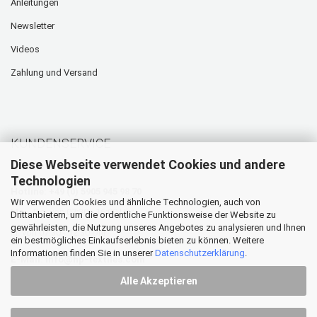
Anleitungen
Newsletter
Videos
Zahlung und Versand
KUNDENSERVICE
Diese Webseite verwendet Cookies und andere
Technologien
Hotline: +49 (0) 5905 945 98 70
Wir verwenden Cookies und ähnliche Technologien, auch von
Mo. - Do. von 07:30 - 16:00 Uhr
Drittanbietern, um die ordentliche Funktionsweise der Website zu
gewährleisten, die Nutzung unseres Angebotes zu analysieren und Ihnen
Fr. von 07:30 - 12:30 Uhr
ein bestmögliches Einkaufserlebnis bieten zu können. Weitere
Informationen finden Sie in unserer
Datenschutzerklärung
.
E-Mail:
info@hp-textiles.com
Alle Akzeptieren