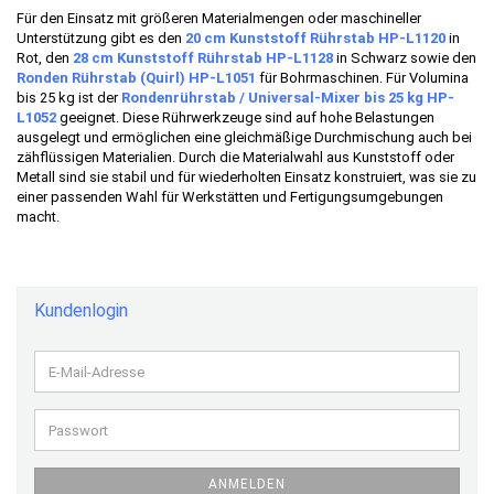
Für den Einsatz mit größeren Materialmengen oder maschineller
Unterstützung gibt es den
20 cm Kunststoff Rührstab HP-L1120
in
Rot, den
28 cm Kunststoff Rührstab HP-L1128
in Schwarz sowie den
Ronden Rührstab (Quirl) HP-L1051
für Bohrmaschinen. Für Volumina
bis 25 kg ist der
Rondenrührstab / Universal-Mixer bis 25 kg HP-
L1052
geeignet. Diese Rührwerkzeuge sind auf hohe Belastungen
ausgelegt und ermöglichen eine gleichmäßige Durchmischung auch bei
zähflüssigen Materialien. Durch die Materialwahl aus Kunststoff oder
Metall sind sie stabil und für wiederholten Einsatz konstruiert, was sie zu
einer passenden Wahl für Werkstätten und Fertigungsumgebungen
macht.
Kundenlogin
E-
Mail-
Adresse
Passwort
ANMELDEN