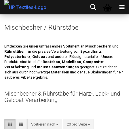
Mischbecher / Rührstäbe
Entdecken Sie unser umfassendes Sortiment an
Mischbechern
und
Rührstäben
für die präzise Verarbeitung von
Epoxidharz
,
Polyesterharz
,
Gelcoat
und anderen Flüssigmaterialien. Unsere
Produkte sind ideal für
Bootsbau
,
Modellbau
,
Composite-
Verarbeitung
und
Industrieanwendungen
geeignet. Sie zeichnen
sich aus durch hochwertige Materialien und genaue Skalierungen für ein
sauberes Arbeitsergebnis.
Mischbecher & Rührstäbe für Harz-, Lack- und
Gelcoat-Verarbeitung
Sortieren nach
pro Seite
Sortieren nach
20 pro Seite