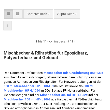
Sortieren nach
pro Seite
Sortieren nach
20 pro Seite
1
1
bis
11
(von insgesamt
11
)
Mischbecher & Rührstäbe für Epoxidharz,
Polyesterharz und Gelcoat
Das Sortiment umfasst den
Messbecher mit Graduierung BM-1395
aus chemikalienbeständigem, lebensmittelechtem Polypropylen zum
genauen Abmessen von Flüssigkeiten. Für Harzverarbeitungen ist der
500 ml Mischbecher HP-L1064-3
im 3er Set sowie als
500 ml
Mischbecher HP-L1064
im 50er Set aus PP-Natur verfügbar. Für
kleinere Mengen sind der
Mischbecher 300 ml HP-L1069
und der
Mischbecher 100 ml HP-L1068
aus Hartpapier mit PE-Beschichtung
erhältlich, jeweils in 25er oder 50er Packung. Die unterschiedlichen
Größen ermöglichen das Abmessen und Anrühren verschiedener