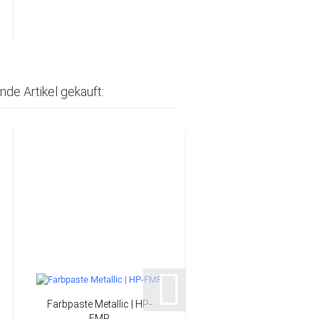
nde Artikel gekauft:
Farbpaste Metallic | HP-
160 g/m²
FMP
Carbongewebe Köper 