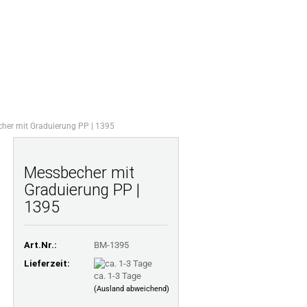
Ihr Warenkorb
Merkzettel
0,00 EUR
TE FRAGEN
LAMINATRECHNER
ÜBER UNS
her mit Graduierung PP | 1395
Messbecher mit
Graduierung PP |
1395
Art.Nr.:
BM-1395
Lieferzeit:
ca. 1-3 Tage
(Ausland abweichend)