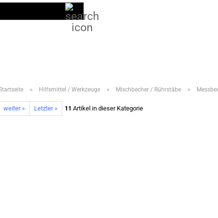
Suche...
DE
Kundenlogin
LIEFERPROGRAMM 2026
ANLEITUNGEN
VIDEOS
HÄUFIG GESTELL
»
»
»
Startseite
Hilfsmittel / Werkzeuge
Mischbecher / Rührstäbe
Messbec
weiter »
Letzter »
11
Artikel in dieser Kategorie