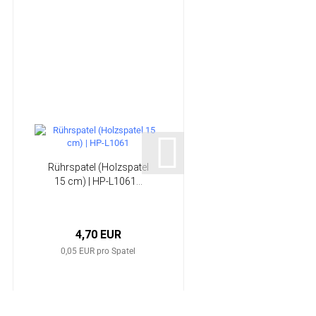
Rührspatel (Holzspatel
Glow in the dark
15 cm) | HP-L1061...
Leuchtpigment | HP-
GLOW
4,70 EUR
ab 9,98 EUR
0,05 EUR pro Spatel