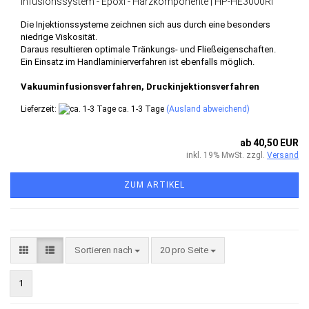
Infusionssystem - Epoxi - Harzkomponente | HP-HE3000RI
Die Injektionssysteme zeichnen sich aus durch eine besonders
niedrige Viskosität.
Daraus resultieren optimale Tränkungs- und Fließeigenschaften.
Ein Einsatz im Handlaminierverfahren ist ebenfalls möglich.
Vakuuminfusionsverfahren, Druckinjektionsverfahren
Lieferzeit:
ca. 1-3 Tage
(Ausland abweichend)
ab 40,50 EUR
inkl. 19% MwSt. zzgl.
Versand
ZUM ARTIKEL
Sortieren nach
pro Seite
Sortieren nach
20 pro Seite
1