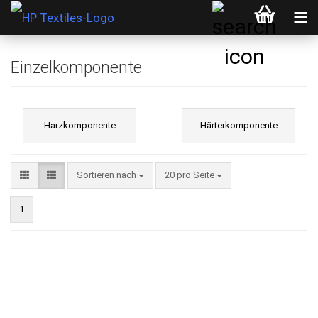
Einzelkomponente
Harzkomponente
Härterkomponente
Sortieren nach
pro Seite
Sortieren nach
20 pro Seite
1