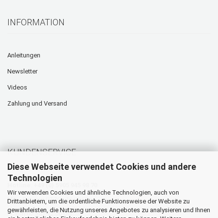
INFORMATION
Anleitungen
Newsletter
Videos
Zahlung und Versand
KUNDENSERVICE
Diese Webseite verwendet Cookies und andere
Technologien
Hotline: +49 (0) 5905 945 98 70
Wir verwenden Cookies und ähnliche Technologien, auch von
Mo. - Do. von 07:30 - 16:00 Uhr
Drittanbietern, um die ordentliche Funktionsweise der Website zu
gewährleisten, die Nutzung unseres Angebotes zu analysieren und Ihnen
Fr. von 07:30 - 12:30 Uhr