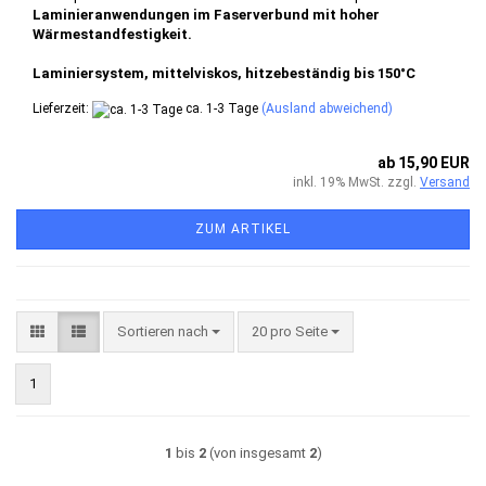
Laminieranwendungen im Faserverbund mit hoher
Wärmestandfestigkeit.
Laminiersystem, mittelviskos, hitzebeständig bis 150°C
Lieferzeit:
ca. 1-3 Tage
(Ausland abweichend)
ab 15,90 EUR
inkl. 19% MwSt. zzgl.
Versand
ZUM ARTIKEL
Sortieren nach
pro Seite
Sortieren nach
20 pro Seite
1
1
bis
2
(von insgesamt
2
)