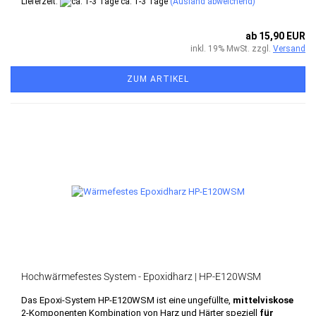
Lieferzeit:
ca. 1-3 Tage
(Ausland abweichend)
ab 15,90 EUR
inkl. 19% MwSt. zzgl.
Versand
ZUM ARTIKEL
Hochwärmefestes System - Epoxidharz | HP-E120WSM
Das Epoxi-System HP-E120WSM ist eine ungefüllte,
mittelviskose
2-Komponenten Kombination von Harz und Härter speziell
für