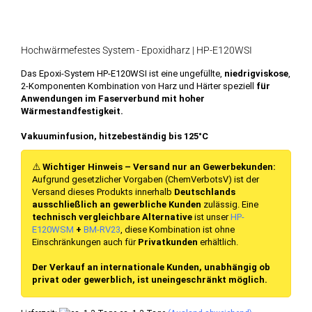
Hochwärmefestes System - Epoxidharz | HP-E120WSI
Das Epoxi-System HP-E120WSI ist eine ungefüllte,
niedrigviskose
,
2-Komponenten Kombination von Harz und Härter speziell
für
Anwendungen im Faserverbund mit hoher
Wärmestandfestigkeit.
Vakuuminfusion, hitzebeständig bis 125°C
⚠️
Wichtiger Hinweis – Versand nur an Gewerbekunden:
Aufgrund gesetzlicher Vorgaben (ChemVerbotsV) ist der
Versand dieses Produkts innerhalb
Deutschlands
ausschließlich an gewerbliche Kunden
zulässig. Eine
technisch vergleichbare Alternative
ist unser
HP-
E120WSM
+
BM-RV23
, diese Kombination ist ohne
Einschränkungen auch für
Privatkunden
erhältlich.
Der Verkauf an internationale Kunden, unabhängig ob
privat oder gewerblich, ist uneingeschränkt möglich.