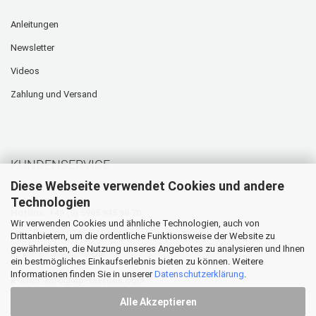
Anleitungen
Newsletter
Videos
Zahlung und Versand
KUNDENSERVICE
Diese Webseite verwendet Cookies und andere
Technologien
Hotline: +49 (0) 5905 945 98 70
Wir verwenden Cookies und ähnliche Technologien, auch von
Mo. - Do. von 07:30 - 16:00 Uhr
Drittanbietern, um die ordentliche Funktionsweise der Website zu
gewährleisten, die Nutzung unseres Angebotes zu analysieren und Ihnen
Fr. von 07:30 - 12:30 Uhr
ein bestmögliches Einkaufserlebnis bieten zu können. Weitere
Informationen finden Sie in unserer
Datenschutzerklärung
.
E-Mail:
info@hp-textiles.com
Alle Akzeptieren