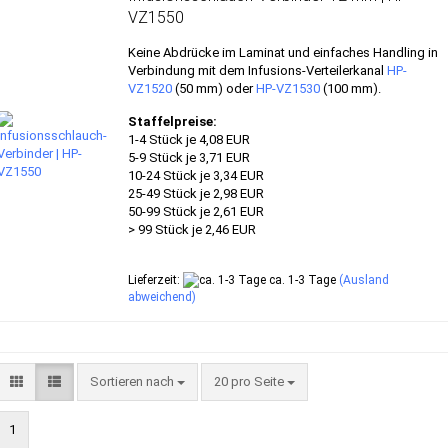
VZ1550
Keine Abdrücke im Laminat und einfaches Handling in
Verbindung mit dem Infusions-Verteilerkanal
HP-
VZ1520
(50 mm) oder
HP-VZ1530
(100 mm).
Staffelpreise:
1-4 Stück je 4,08 EUR
5-9 Stück je 3,71 EUR
10-24 Stück je 3,34 EUR
25-49 Stück je 2,98 EUR
50-99 Stück je 2,61 EUR
> 99 Stück je 2,46 EUR
Lieferzeit:
ca. 1-3 Tage
(Ausland
abweichend)
Sortieren nach
pro Seite
Sortieren nach
20 pro Seite
1