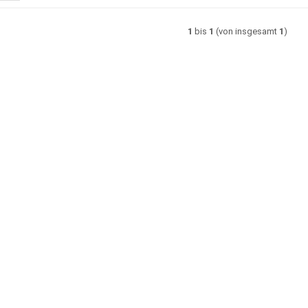
1
bis
1
(von insgesamt
1
)