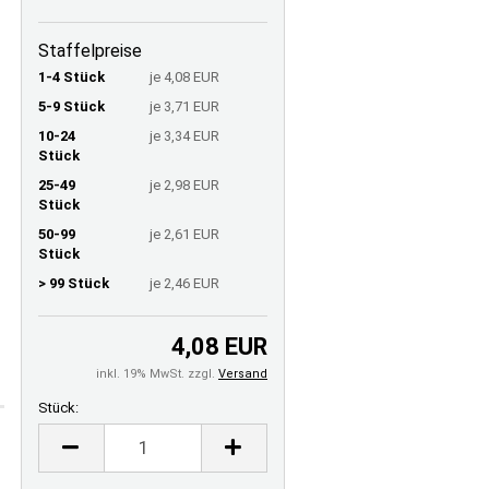
Staffelpreise
1-4 Stück
je 4,08 EUR
5-9 Stück
je 3,71 EUR
10-24
je 3,34 EUR
Stück
25-49
je 2,98 EUR
Stück
50-99
je 2,61 EUR
Stück
> 99 Stück
je 2,46 EUR
4,08 EUR
inkl. 19% MwSt. zzgl.
Versand
Stück:
Stück