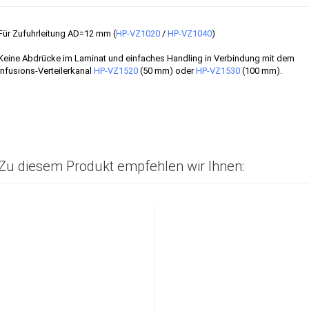
Für Zufuhrleitung AD=12 mm (
HP-VZ1020
/
HP-VZ1040
)
Keine Abdrücke im Laminat und einfaches Handling in Verbindung mit dem
Infusions-Verteilerkanal
HP-VZ1520
(50 mm) oder
HP-VZ1530
(100 mm).
Zu diesem Produkt empfehlen wir Ihnen: