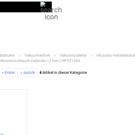
Suche...
DE
Kundenlogin
LIEFERPROGRAMM 2026
ANLEITUNGEN
VIDEOS
HÄUFIG GESTELL
»
»
»
Startseite
Vakuumtechnik
Vakuumzubehör
Infusions-Verteilerkana
Infusionsschlauch-Verbinder 12 mm | HP-VZ1550
« Erster
« zurück
4
Artikel in dieser Kategorie