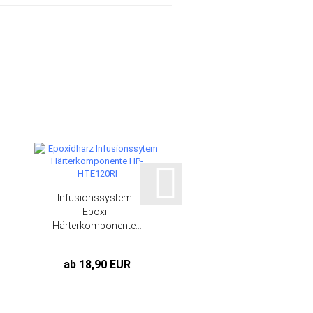
Infusionssystem -
200 g/m² Bidiagonal
Epoxi -
Carbongelege | HP-
Härterkomponente...
B200C...
ab 18,90 EUR
18,45 EUR