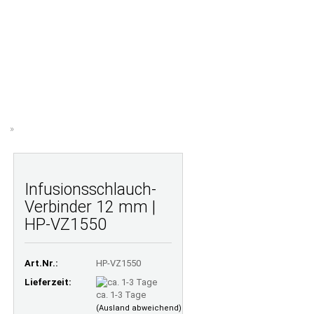
Ihr Warenkorb
Merkzettel
0,00 EUR
TE FRAGEN
LAMINATRECHNER
ÜBER UNS
»
l
Infusionsschlauch-
Verbinder 12 mm |
HP-VZ1550
Art.Nr.:
HP-VZ1550
Lieferzeit:
ca. 1-3 Tage
(Ausland abweichend)