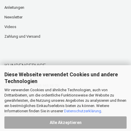
Anleitungen
Newsletter
Videos
Zahlung und Versand
KUNDENSERVICE
Diese Webseite verwendet Cookies und andere
Technologien
Hotline: +49 (0) 5905 945 98 70
Wir verwenden Cookies und ähnliche Technologien, auch von
Mo. - Do. von 07:30 - 16:00 Uhr
Drittanbietern, um die ordentliche Funktionsweise der Website zu
gewährleisten, die Nutzung unseres Angebotes zu analysieren und Ihnen
Fr. von 07:30 - 12:30 Uhr
ein bestmögliches Einkaufserlebnis bieten zu können. Weitere
Informationen finden Sie in unserer
Datenschutzerklärung
.
E-Mail:
info@hp-textiles.com
Alle Akzeptieren