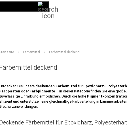
Suche...
DE
Kundenlogin
LIEFERPROGRAMM 2026
ANLEITUNGEN
VIDEOS
HÄUFIG GESTELL
»
»
Startseite
Färbemittel
Färbemittel deckend
Färbemittel deckend
Entdecken Sie unsere
deckenden Färbemittel
für
Epoxidharz-
,
Polyester
Farbpasten
oder
Farbpigmente
– in dieser Kategorie finden Sie eine große
zuverlässige Einfärbung ermöglichen. Durch die hohe
Pigmentkonzentratio
effizient und unterstützen eine gleichmäßige Farbverteilung in Laminierarbeit
Gießharzanwendungen.
Deckende Färbemittel für Epoxidharz, Polyesterha