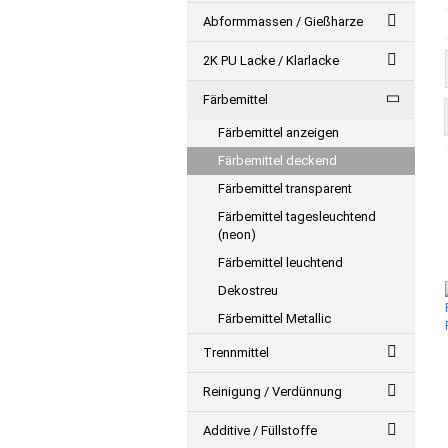
Abformmassen / Gießharze
2K PU Lacke / Klarlacke
Färbemittel
Färbemittel anzeigen
Färbemittel deckend
Färbemittel transparent
Färbemittel tagesleuchtend
(neon)
Färbemittel leuchtend
Dekostreu
Färbemittel Metallic
Trennmittel
Reinigung / Verdünnung
Additive / Füllstoffe