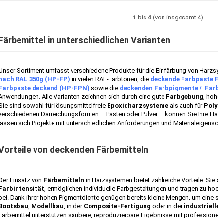
1
bis
4
(von insgesamt
4
)
Färbemittel in unterschiedlichen Varianten
Unser Sortiment umfasst verschiedene Produkte für die Einfärbung von Harzs
nach RAL 350g (HP-FP)
in vielen RAL-Farbtönen, die
deckende Farbpaste 
Farbpaste deckend (HP-FPN)
sowie die
deckenden Farbpigmente / Far
Anwendungen. Alle Varianten zeichnen sich durch eine gute
Farbgebung
, hoh
Sie sind sowohl für lösungsmittelfreie
Epoxidharzsysteme
als auch für
Poly
verschiedenen Darreichungsformen – Pasten oder Pulver – können Sie Ihre Har
lassen sich Projekte mit unterschiedlichen Anforderungen und Materialeigensc
Vorteile von deckenden Färbemitteln
Der Einsatz von
Färbemitteln
in Harzsystemen bietet zahlreiche Vorteile: Sie
Farbintensität
, ermöglichen individuelle Farbgestaltungen und tragen zu h
bei. Dank ihrer hohen Pigmentdichte genügen bereits kleine Mengen, um eine s
Bootsbau
,
Modellbau
, in der
Composite-Fertigung
oder in der
industriel
Färbemittel unterstützen saubere, reproduzierbare Ergebnisse mit professione