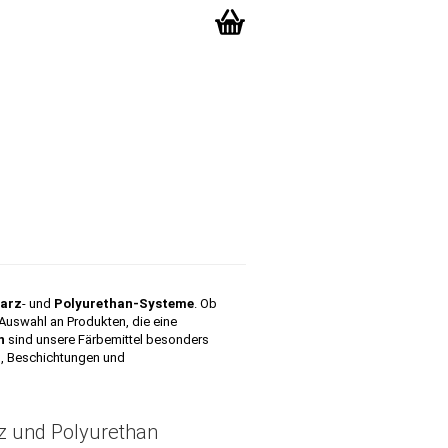
Ihr Warenkorb
Merkzettel
0,00 EUR
TE FRAGEN
LAMINATRECHNER
ÜBER UNS
harz
- und
Polyurethan-Systeme
. Ob
 Auswahl an Produkten, die eine
n
sind unsere Färbemittel besonders
en, Beschichtungen und
rz und Polyurethan