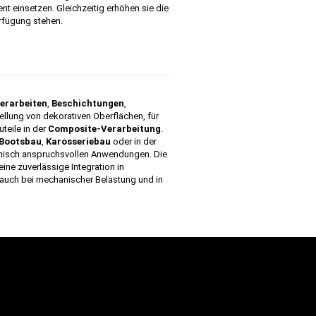
ent einsetzen. Gleichzeitig erhöhen sie die
erfügung stehen.
erarbeiten
,
Beschichtungen
,
tellung von dekorativen Oberflächen, für
teile in der
Composite-Verarbeitung
.
Bootsbau
,
Karosseriebau
oder in der
chnisch anspruchsvollen Anwendungen. Die
ne zuverlässige Integration in
e auch bei mechanischer Belastung und in