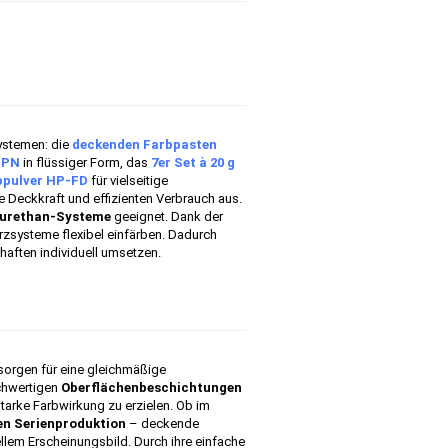
ystemen: die
deckenden Farbpasten
FPN
in flüssiger Form, das
7er Set à 20 g
bpulver HP-FD
für vielseitige
e Deckkraft und effizienten Verbrauch aus.
urethan-Systeme
geeignet. Dank der
zsysteme flexibel einfärben. Dadurch
haften individuell umsetzen.
 sorgen für eine gleichmäßige
ochwertigen
Oberflächenbeschichtungen
tarke Farbwirkung zu erzielen. Ob im
len Serienproduktion
– deckende
llem Erscheinungsbild. Durch ihre einfache