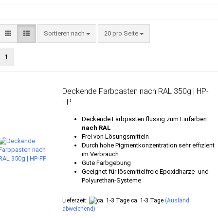
Sortieren nach
pro Seite
Sortieren nach
20 pro Seite
1
Deckende Farbpasten nach RAL 350g | HP-
FP
Deckende Farbpasten flüssig zum Einfärben
nach RAL
Frei von Lösungsmitteln
Durch hohe Pigmentkonzentration sehr effizient
im Verbrauch
Gute Farbgebung
Geeignet für lösemittelfreie Epoxidharze- und
Polyurethan-Systeme
Lieferzeit:
ca. 1-3 Tage
(Ausland
abweichend)