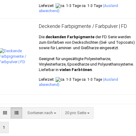
Lieferzeit:
ca. 1-3 Tage
(Ausland
abweichend)
Deckende Farbpigmente / Farbpulver | FD
Die
deckenden Farbpigmente
der FD Serie werden
zum Einfärben von Deckschichten (Gel- und Topcoats)
sowie für Laminier- und Gießharze eingesetzt.
Geeignet für ungesättigte Polyesterharze,
Vinylesterharze, Epoxidharze und Polyurethansysteme.
Lieferbar in
vielen Farbtönen
.
Lieferzeit:
ca. 1-3 Tage
(Ausland
abweichend)
Sortieren nach
pro Seite
Sortieren nach
20 pro Seite
1