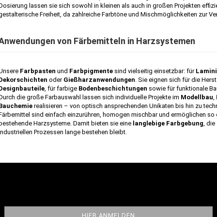
Dosierung lassen sie sich sowohl in kleinen als auch in großen Projekten effizi
gestalterische Freiheit, da zahlreiche Farbtöne und Mischmöglichkeiten zur V
Anwendungen von Färbemitteln in Harzsystemen
Unsere
Farbpasten
und
Farbpigmente
sind vielseitig einsetzbar: für
Lamini
Dekorschichten
oder
Gießharzanwendungen
. Sie eignen sich für die Hers
Designbauteile
, für farbige
Bodenbeschichtungen
sowie für funktionale Bau
Durch die große Farbauswahl lassen sich individuelle Projekte im
Modellbau
,
Bauchemie
realisieren – von optisch ansprechenden Unikaten bis hin zu te
Färbemittel sind einfach einzurühren, homogen mischbar und ermöglichen so ei
bestehende Harzsysteme. Damit bieten sie eine
langlebige Farbgebung
, di
industriellen Prozessen lange bestehen bleibt.