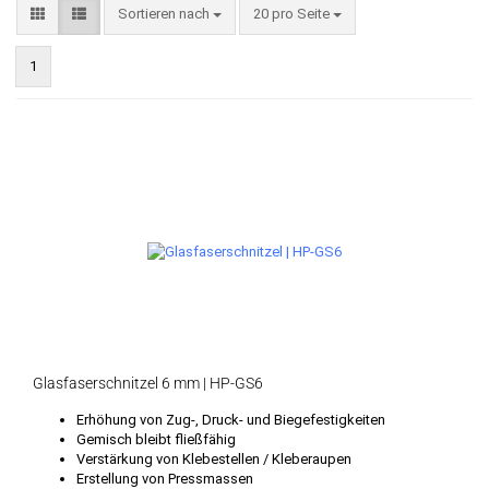
Sortieren nach
pro Seite
Sortieren nach
20 pro Seite
1
Glasfaserschnitzel 6 mm | HP-GS6
Erhöhung von Zug-, Druck- und Biegefestigkeiten
Gemisch bleibt fließfähig
Verstärkung von Klebestellen / Kleberaupen
Erstellung von Pressmassen