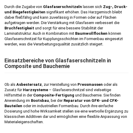
Durch die Zugabe von
Glasfaserschnitzeln
lassen sich
Zug-, Druck-
und Biegefestigkeiten
signifikant erhöhen. Das Harzgemisch bleibt
dabei fließfähig und kann zuverlässig in Formen oder auf Flächen
aufgetragen werden. Die Verstärkung mit Glasfasern verbessert die
Bruchfestigkeit
und sorgt für eine bessere Stabilität der
Laminatstruktur. Auch in Kombination mit
Baumwollflocken
können
Glasfaserschnitzel für Kupplungsschichten im Formenbau eingesetzt
werden, was die Verarbeitungsqualität zusätzlich steigert.
Einsatzbereiche von Glasfaserschnitzeln in
Composite und Bauchemie
Ob als
Asbestersatz
, zur Herstellung von
Pressmassen
oder als
Zusatz für
Harzsysteme
– Glasfaserschnitzel sind vielseitige
Hilfsmittel in der
Composite-Fertigung
und Bauchemie. Sie finden
Anwendung im
Bootsbau
, bei der
Reparatur von GFK- und CFK-
Bauteilen
oder im industriellen Formenbau. Durch ihre einfache
Dosierung und hohe Wirksamkeit stellen sie eine wertvolle Ergänzung zu
klassischen Additiven dar und ermöglichen eine flexible Anpassung von
Materialeigenschaften.