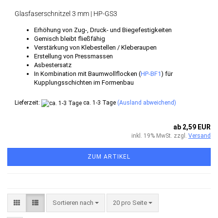
Glasfaserschnitzel 3 mm | HP-GS3
Erhöhung von Zug-, Druck- und Biegefestigkeiten
Gemisch bleibt fließfähig
Verstärkung von Klebestellen / Kleberaupen
Erstellung von Pressmassen
Asbestersatz
In Kombination mit Baumwollflocken (
HP-BF1
) für
Kupplungsschichten im Formenbau
Lieferzeit:
ca. 1-3 Tage
(Ausland abweichend)
ab 2,59 EUR
inkl. 19% MwSt. zzgl.
Versand
ZUM ARTIKEL
Sortieren nach
pro Seite
Sortieren nach
20 pro Seite