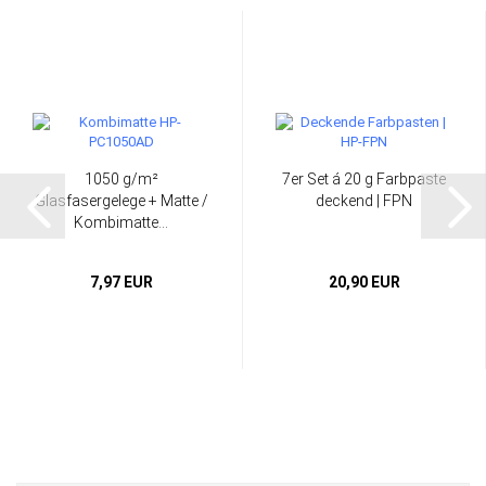
1050 g/m²
7er Set á 20 g Farbpaste
Glasfasergelege + Matte /
deckend | FPN
Kombimatte...
7,97 EUR
20,90 EUR