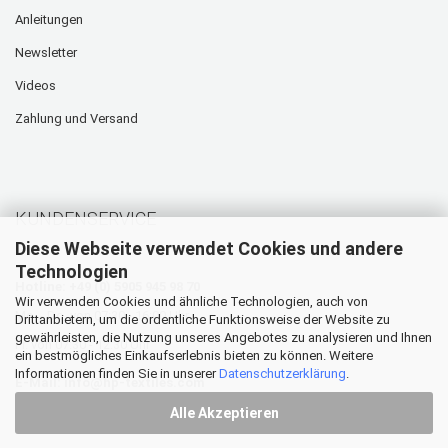
Anleitungen
Newsletter
Videos
Zahlung und Versand
KUNDENSERVICE
Diese Webseite verwendet Cookies und andere
Technologien
Hotline: +49 (0) 5905 945 98 70
Wir verwenden Cookies und ähnliche Technologien, auch von
Mo. - Do. von 07:30 - 16:00 Uhr
Drittanbietern, um die ordentliche Funktionsweise der Website zu
gewährleisten, die Nutzung unseres Angebotes zu analysieren und Ihnen
Fr. von 07:30 - 12:30 Uhr
ein bestmögliches Einkaufserlebnis bieten zu können. Weitere
Informationen finden Sie in unserer
Datenschutzerklärung
.
E-Mail:
info@hp-textiles.com
Alle Akzeptieren