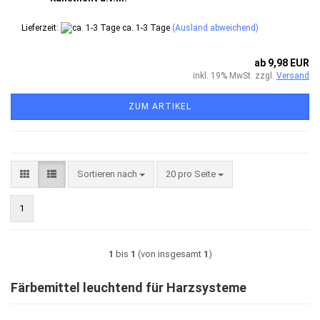
Lieferzeit:
ca. 1-3 Tage
(Ausland abweichend)
ab 9,98 EUR
inkl. 19% MwSt. zzgl.
Versand
ZUM ARTIKEL
Sortieren nach
pro Seite
Sortieren nach
20 pro Seite
1
1
bis
1
(von insgesamt
1
)
Färbemittel leuchtend für Harzsysteme