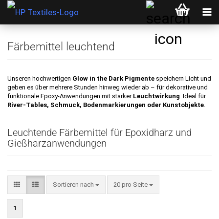
Färbemittel leuchtend
Unseren hochwertigen
Glow in the Dark Pigmente
speichern Licht und
geben es über mehrere Stunden hinweg wieder ab – für dekorative und
funktionale Epoxy-Anwendungen mit starker
Leuchtwirkung
. Ideal für
River-Tables, Schmuck, Bodenmarkierungen oder Kunstobjekte
.
Leuchtende Färbemittel für Epoxidharz und
Gießharzanwendungen
Sortieren nach
pro Seite
Sortieren nach
20 pro Seite
1