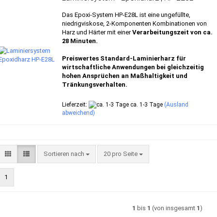
Das Epoxi-System HP-E28L ist eine ungefüllte,
niedrigviskose, 2-Komponenten Kombinationen von
Harz und Härter mit einer
Verarbeitungszeit von ca.
28 Minuten.
Preiswertes Standard-Laminierharz für
wirtschaftliche Anwendungen bei gleichzeitig
hohen Ansprüchen an Maßhaltigkeit und
Tränkungsverhalten.
Lieferzeit:
ca. 1-3 Tage
(Ausland
abweichend)
Sortieren nach
pro Seite
Sortieren nach
20 pro Seite
1
1
bis
1
(von insgesamt
1
)