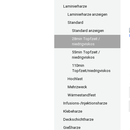
Laminierharze
Laminierharze anzeigen
Standard
Standard anzeigen
28min Topfzeit /
niedrigviskos
55min Topfzeit /
niedrigviskos
110min
Topfzeit/niedrigviskos
Hochlast
Mehrzweck
Wärmestandfest
Infusions-/Injektionsharze
Klebeharze
Deckschichtharze
Gießharze