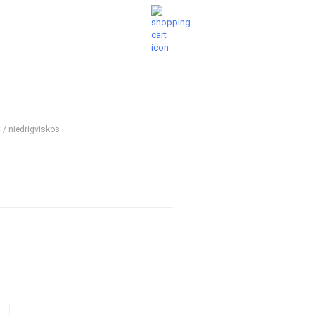
Ihr Warenkorb
Merkzettel
0,00 EUR
TE FRAGEN
LAMINATRECHNER
ÜBER UNS
 / niedrigviskos