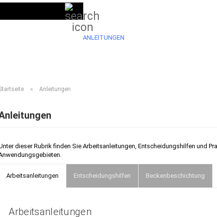
Suche...
DE
Kundenlogin
LIEFERPROGRAMM 2026
ANLEITUNGEN
VIDEOS
HÄUFIG GESTELL
»
Startseite
Anleitungen
Anleitungen
Unter dieser Rubrik finden Sie Arbeitsanleitungen, Entscheidungshilfen und Pr
Anwendungsgebieten.
Arbeitsanleitungen
Entscheidungshilfen
Beckenbeschichtung
Arbeitsanleitungen