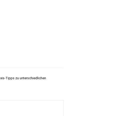
Ihr Warenkorb
Merkzettel
0,00 EUR
TE FRAGEN
LAMINATRECHNER
ÜBER UNS
axis-Tipps zu unterschiedlichen