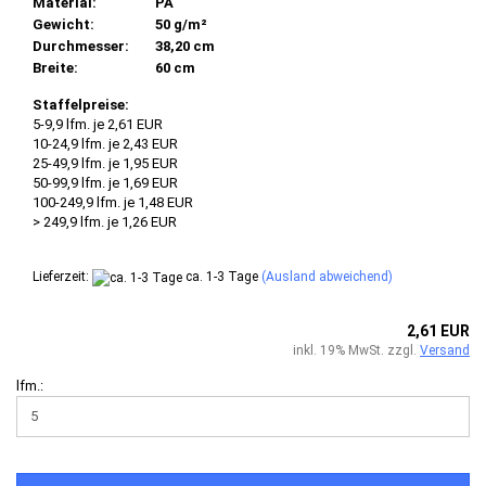
Material:
PA
Gewicht:
50 g/m²
Durchmesser:
38,20 cm
Breite:
60 cm
Staffelpreise:
5-9,9 lfm. je 2,61 EUR
10-24,9 lfm. je 2,43 EUR
25-49,9 lfm. je 1,95 EUR
50-99,9 lfm. je 1,69 EUR
100-249,9 lfm. je 1,48 EUR
> 249,9 lfm. je 1,26 EUR
Lieferzeit:
ca. 1-3 Tage
(Ausland abweichend)
2,61 EUR
inkl. 19% MwSt. zzgl.
Versand
lfm.: