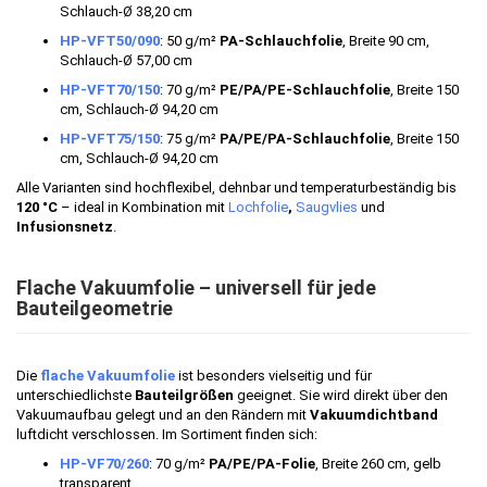
Schlauch-Ø 38,20 cm
HP-VFT50/090
: 50 g/m²
PA-Schlauchfolie
, Breite 90 cm,
Schlauch-Ø 57,00 cm
HP-VFT70/150
: 70 g/m²
PE/PA/PE-Schlauchfolie
, Breite 150
cm, Schlauch-Ø 94,20 cm
HP-VFT75/150
: 75 g/m²
PA/PE/PA-Schlauchfolie
, Breite 150
cm, Schlauch-Ø 94,20 cm
Alle Varianten sind hochflexibel, dehnbar und temperaturbeständig bis
120 °C
– ideal in Kombination mit
Lochfolie
,
Saugvlies
und
Infusionsnetz
.
Flache Vakuumfolie – universell für jede
Bauteilgeometrie
Die
flache Vakuumfolie
ist besonders vielseitig und für
unterschiedlichste
Bauteilgrößen
geeignet. Sie wird direkt über den
Vakuumaufbau gelegt und an den Rändern mit
Vakuumdichtband
luftdicht verschlossen. Im Sortiment finden sich:
HP-VF70/260
: 70 g/m²
PA/PE/PA-Folie
, Breite 260 cm, gelb
transparent