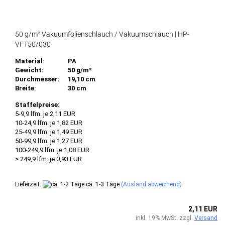
50 g/m² Vakuumfolienschlauch / Vakuumschlauch | HP-
VFT50/030
Material:
PA
Gewicht:
50 g/m²
Durchmesser:
19,10 cm
Breite:
30 cm
Staffelpreise:
5-9,9 lfm. je 2,11 EUR
10-24,9 lfm. je 1,82 EUR
25-49,9 lfm. je 1,49 EUR
50-99,9 lfm. je 1,27 EUR
100-249,9 lfm. je 1,08 EUR
> 249,9 lfm. je 0,93 EUR
Lieferzeit:
ca. 1-3 Tage
(Ausland abweichend)
2,11 EUR
inkl. 19% MwSt. zzgl.
Versand