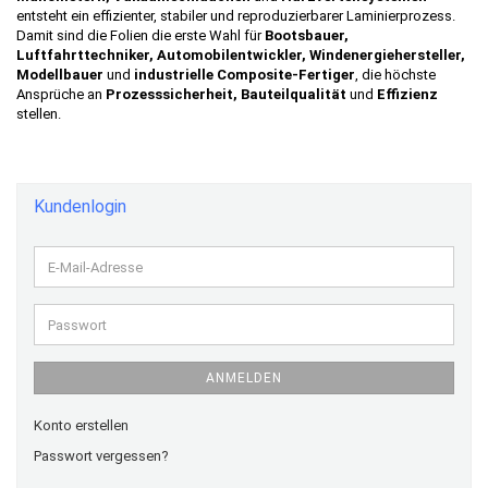
entsteht ein effizienter, stabiler und reproduzierbarer Laminierprozess.
Damit sind die Folien die erste Wahl für
Bootsbauer,
Luftfahrttechniker, Automobilentwickler, Windenergiehersteller,
Modellbauer
und
industrielle Composite-Fertiger
, die höchste
Ansprüche an
Prozesssicherheit, Bauteilqualität
und
Effizienz
stellen.
Kundenlogin
E-
Mail-
Adresse
Passwort
ANMELDEN
Konto erstellen
Passwort vergessen?