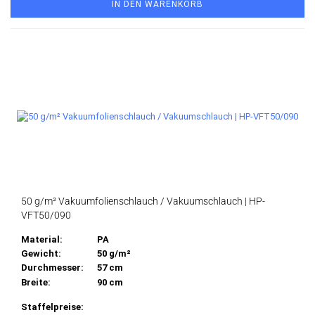
IN DEN WARENKORB
50 g/m² Vakuumfolienschlauch / Vakuumschlauch | HP-
VFT50/090
Material:
PA
Gewicht:
50 g/m²
Durchmesser:
57 cm
Breite:
90 cm
Staffelpreise: