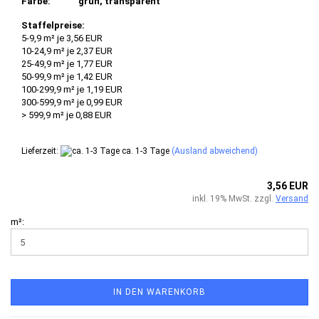
Farbe:
grün, transparent
Staffelpreise:
5-9,9 m² je 3,56 EUR
10-24,9 m² je 2,37 EUR
25-49,9 m² je 1,77 EUR
50-99,9 m² je 1,42 EUR
100-299,9 m² je 1,19 EUR
300-599,9 m² je 0,99 EUR
> 599,9 m² je 0,88 EUR
Lieferzeit:
ca. 1-3 Tage
(Ausland abweichend)
3,56 EUR
inkl. 19% MwSt. zzgl.
Versand
m²:
IN DEN WARENKORB