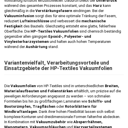
vollständig luftdicht einzuschließen. Dadurch bleibt der
Unterdruck
während des gesamten Prozesses konstant, und das
Harz
kann
gleichmäßig in die
Verstärkungsfasern
eindringen. Bei der
Vakuuminfusion
sorgt dies für eine optimale Tränkung der Fasern,
reduziert
Lufteinschlüsse
und verbessert die
mechanische
Festigkeit
des Bauteils. Gleichzeitig entsteht eine glatte, fehlerfreie
Oberfläche. Die
HP-Textiles Vakuumfolien
sind chemisch beständig
gegenüber allen gängigen
Epoxid-, Polyester- und
Vinylesterharzsystemen
und halten auch hohen Temperaturen
während der
Aushärtung
stand.
Variantenvielfalt, Verarbeitungsvorteile und
Einsatzgebiete der HP-Textiles Vakuumfolien
Die
Vakuumfolien
von HP-Textiles sind in unterschiedlichen
Breiten,
Materialaufbauten und Folienstärken
erhältlich, um präzise auf die
jeweiligen Anforderungen angepasst zu werden – von schmalen
Formteilen bis hin zu großflächigen Laminaten wie
Schiffs- und
Bootsrümpfen, Tragflächen
oder
Rotorblättern für
Windkraftanlagen
. Dank ihrer hohen Flexibilität lassen sich selbst
komplexe Konturen und dreidimensionale Formen faltenfrei abdecken.
In Kombination mit
Vakuumzubehör
wie
Absperrhähnen,
Manometern, Vakuumschläuchen
und
Harzverteilsystemen