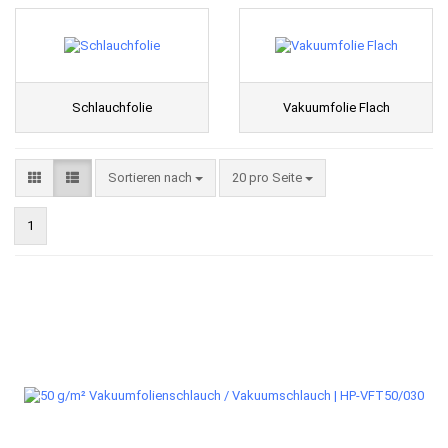
Schlauchfolie
Vakuumfolie Flach
Sortieren nach
pro Seite
Sortieren nach
20 pro Seite
1