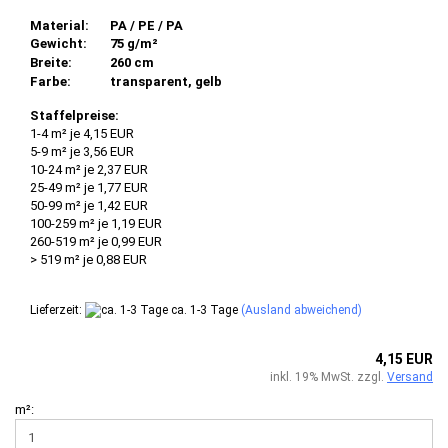
Material:
PA / PE / PA
Gewicht:
75 g/m²
Breite:
260 cm
Farbe:
transparent, gelb
Staffelpreise:
1-4 m² je 4,15 EUR
5-9 m² je 3,56 EUR
10-24 m² je 2,37 EUR
25-49 m² je 1,77 EUR
50-99 m² je 1,42 EUR
100-259 m² je 1,19 EUR
260-519 m² je 0,99 EUR
> 519 m² je 0,88 EUR
Lieferzeit:
ca. 1-3 Tage
(Ausland abweichend)
4,15 EUR
inkl. 19% MwSt. zzgl.
Versand
m²: