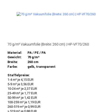
70 g/m² Vakuumfolie (Breite: 260 cm) | HP-VF70/260
Material:
PA / PE / PA
Gewicht:
70 g/m²
Breite:
260 cm
Farbe:
gelb, transparent
Staffelpreise:
1-4 m² je 4,15 EUR
5-9 m² je 3,56 EUR
10-24 m² je 2,37 EUR
25-49 m² je 1,77 EUR
50-99 m² je 1,42 EUR
100-259 m² je 1,19 EUR
260-519 m² je 0,99 EUR
> 519 m² je 0,88 EUR