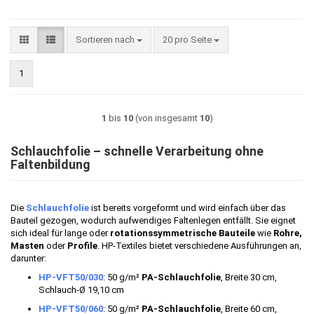
Sortieren nach
pro Seite
Sortieren nach
20 pro Seite
1
1
bis
10
(von insgesamt
10
)
Schlauchfolie – schnelle Verarbeitung ohne
Faltenbildung
Die
Schlauchfolie
ist bereits vorgeformt und wird einfach über das
Bauteil gezogen, wodurch aufwendiges Faltenlegen entfällt. Sie eignet
sich ideal für lange oder
rotationssymmetrische Bauteile
wie
Rohre,
Masten
oder
Profile
. HP-Textiles bietet verschiedene Ausführungen an,
darunter:
HP-VFT50/030
: 50 g/m²
PA-Schlauchfolie
, Breite 30 cm,
Schlauch-Ø 19,10 cm
HP-VFT50/060
: 50 g/m²
PA-Schlauchfolie
, Breite 60 cm,