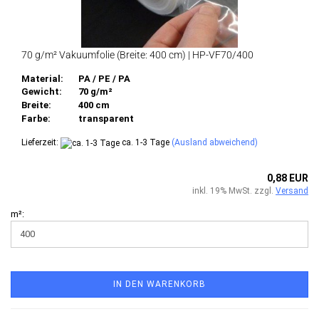
70 g/m² Vakuumfolie (Breite: 400 cm) | HP-VF70/400
Material:
PA / PE / PA
Gewicht:
70 g/m²
Breite:
400 cm
Farbe:
transparent
Lieferzeit:
ca. 1-3 Tage
(Ausland abweichend)
0,88 EUR
inkl. 19% MwSt. zzgl.
Versand
m²:
IN DEN WARENKORB