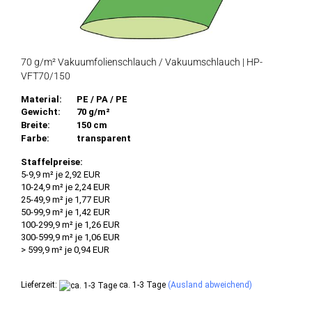
70 g/m² Vakuumfolienschlauch / Vakuumschlauch | HP-
VFT70/150
Material:
PE / PA / PE
Gewicht:
70 g/m²
Breite:
150 cm
Farbe:
transparent
Staffelpreise:
5-9,9 m² je 2,92 EUR
10-24,9 m² je 2,24 EUR
25-49,9 m² je 1,77 EUR
50-99,9 m² je 1,42 EUR
100-299,9 m² je 1,26 EUR
300-599,9 m² je 1,06 EUR
> 599,9 m² je 0,94 EUR
Lieferzeit:
ca. 1-3 Tage
(Ausland abweichend)