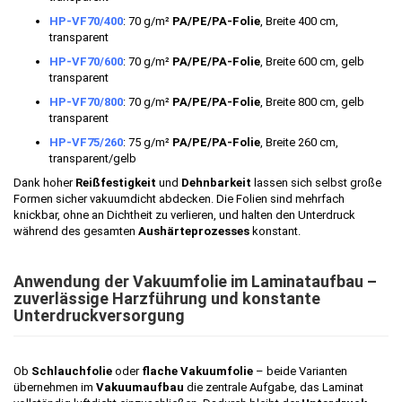
HP-VF70/400
: 70 g/m²
PA/PE/PA-Folie
, Breite 400 cm,
transparent
HP-VF70/600
: 70 g/m²
PA/PE/PA-Folie
, Breite 600 cm, gelb
transparent
HP-VF70/800
: 70 g/m²
PA/PE/PA-Folie
, Breite 800 cm, gelb
transparent
HP-VF75/260
: 75 g/m²
PA/PE/PA-Folie
, Breite 260 cm,
transparent/gelb
Dank hoher
Reißfestigkeit
und
Dehnbarkeit
lassen sich selbst große
Formen sicher vakuumdicht abdecken. Die Folien sind mehrfach
knickbar, ohne an Dichtheit zu verlieren, und halten den Unterdruck
während des gesamten
Aushärteprozesses
konstant.
Anwendung der Vakuumfolie im Laminataufbau –
zuverlässige Harzführung und konstante
Unterdruckversorgung
Ob
Schlauchfolie
oder
flache Vakuumfolie
– beide Varianten
übernehmen im
Vakuumaufbau
die zentrale Aufgabe, das Laminat