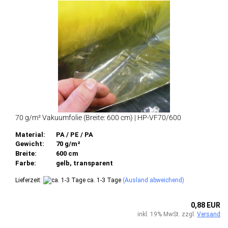
70 g/m² Vakuumfolie (Breite: 600 cm) | HP-VF70/600
Material:
PA / PE / PA
Gewicht:
70 g/m²
Breite:
600 cm
Farbe:
gelb, transparent
Lieferzeit:
ca. 1-3 Tage
(Ausland abweichend)
0,88 EUR
inkl. 19% MwSt. zzgl.
Versand