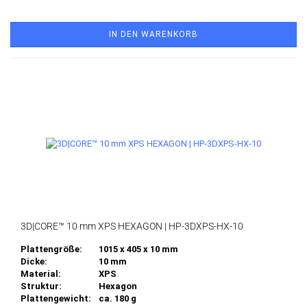
IN DEN WARENKORB
3D|CORE™ 10 mm XPS HEXAGON | HP-3DXPS-HX-10
Plattengröße:
1015 x 405 x 10 mm
Dicke:
10 mm
Material:
XPS
Struktur:
Hexagon
Plattengewicht:
ca. 180 g