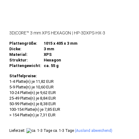
3D|CORE™ 3 mm XPS HEXAGON | HP-3DXPS-HX-3
Plattengröße:
1015 x 405 x 3 mm
Dicke:
3 mm
Material:
XPS
Struktur:
Hexagon
Plattengewicht:
ca. 55 g
Staffelpreise:
1-4 Platte(n) je 11,82 EUR
5-9 Platte(n) je 10,60 EUR
10-24 Platte(n) je 9,62 EUR
25-49 Platte(n) je 8,84 EUR
50-99 Platte(n) je 8,38 EUR
100-154 Platte(n) je 7,85 EUR
> 154 Platte(n) je 7,31 EUR
Lieferzeit:
ca. 1-3 Tage
(Ausland abweichend)