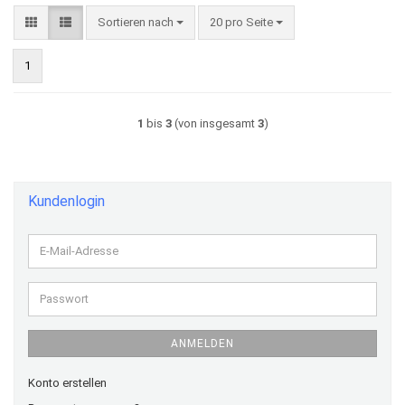
Sortieren nach
pro Seite
Sortieren nach
20 pro Seite
1
1
bis
3
(von insgesamt
3
)
Kundenlogin
E-
Mail-
Adresse
Passwort
ANMELDEN
Konto erstellen