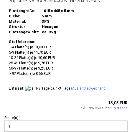
3D|CORE™ 5 mm XPS HEXAGON | HP-3DXPS-HX-5
Plattengröße:
1015 x 405 x 5 mm
Dicke:
5 mm
Material:
XPS
Struktur:
Hexagon
Plattengewicht:
ca. 95 g
Staffelpreise:
1-4 Platte(n) je 13,03 EUR
5-9 Platte(n) je 11,70 EUR
10-24 Platte(n) je 10,60 EUR
25-49 Platte(n) je 9,76 EUR
50-97 Platte(n) je 9,25 EUR
> 97 Platte(n) je 8,66 EUR
Lieferzeit:
ca. 1-3 Tage
(Ausland abweichend)
13,03 EUR
inkl. 19% MwSt. zzgl.
Versand
Platte(n):