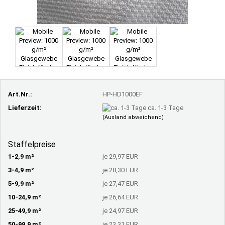
Art.Nr.:
HP-HD1000EF
Lieferzeit:
ca. 1-3 Tage
(Ausland abweichend)
Staffelpreise
1-2,9 m²
je 29,97 EUR
3-4,9 m²
je 28,30 EUR
5-9,9 m²
je 27,47 EUR
10-24,9 m²
je 26,64 EUR
25-49,9 m²
je 24,97 EUR
50-99,9 m²
je 23,31 EUR