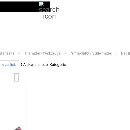
Suche...
DE
Kundenlogin
LIEFERPROGRAMM 2026
ANLEITUNGEN
VIDEOS
HÄUFIG GESTELL
»
»
»
Startseite
Hilfsmittel / Werkzeuge
Perma-Grit® / Schleifmittel
Nadel
« zurück
2
Artikel in dieser Kategorie