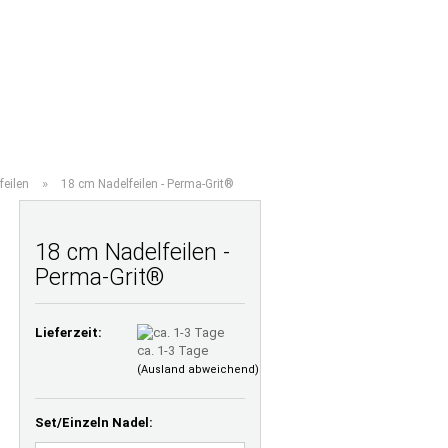
Ihr Warenkorb
Merkzettel
0,00 EUR
TE FRAGEN
LAMINATRECHNER
ÜBER UNS
»
feilen
18 cm Nadelfeilen - Perma-Grit®
18 cm Nadelfeilen -
Perma-Grit®
Lieferzeit:
ca. 1-3 Tage
(Ausland abweichend)
Set/Einzeln Nadel: