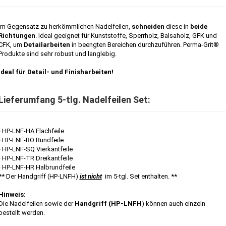
Im Gegensatz zu herkömmlichen Nadelfeilen,
schneiden
diese in
beide
Richtungen
. Ideal geeignet für Kunststoffe, Sperrholz, Balsaholz, GFK und
CFK, um
Detailarbeiten
in beengten Bereichen durchzuführen. Perma-Grit®
Produkte sind sehr robust und langlebig.
Ideal für Detail- und Finisharbeiten!
Lieferumfang 5-tlg. Nadelfeilen Set:
- HP-LNF-HA Flachfeile
- HP-LNF-RO Rundfeile
- HP-LNF-SQ Vierkantfeile
- HP-LNF-TR Dreikantfeile
- HP-LNF-HR Halbrundfeile
** Der Handgriff (HP-LNFH)
ist nicht
im 5-tgl. Set enthalten. **
Hinweis:
Die Nadelfeilen sowie der
Handgriff (HP-LNFH
) können auch einzeln
bestellt werden.