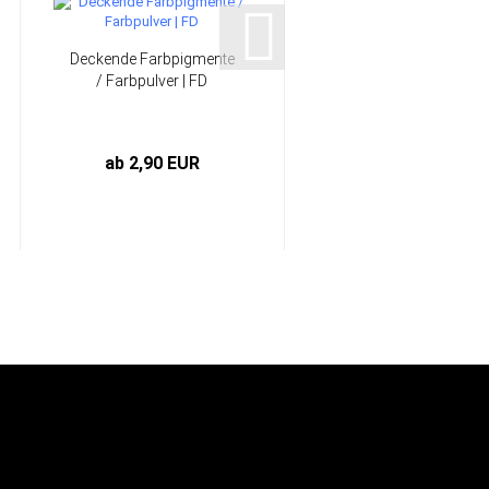
Deckende Farbpigmente
25 mm Flachpinsel,
/ Farbpulver | FD
Modler Pinsel | HP-
L1101...
ab 2,90 EUR
1,04 EUR