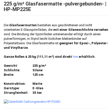
225 g/m² Glasfasermatte -pulvergebunden- |
HP-MP225E
Die
Glasfasermatten
bestehen aus geschnittenen und nicht
orientierten E-Glasspinnfäden, die
mit einer Silaneschlichte versehen
sind. Die Bindung der Spinnfäden untereinander erfolgt durch einen
pulverförmigen, in Styrol leicht löslichen Mattenbinder auf
Polyesterbasis. Die Glasfasermatte ist
geeignet für Epoxi-, Polyester-
und Vinylharze
.
Ganze Rollen à 25 kg (111,11 m²) sind direkt
hier
erhältlich.
Gewicht:
225 g/m²
Schlichte:
Silane
Breite:
125 cm
Konstruktion:
Matte
Garntype:
E-Glas
Strangfeinheit:
33 tex