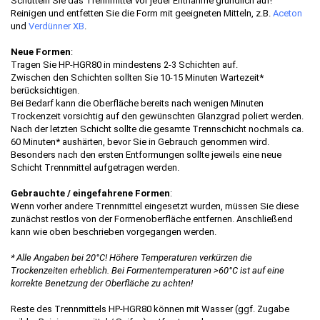
Schütteln Sie das Trennmittel vor jeder Entnahme gründlich auf!
Reinigen und entfetten Sie die Form mit geeigneten Mitteln, z.B.
Aceton
und
Verdünner XB
.
Neue Formen
:
Tragen Sie HP-HGR80 in mindestens 2-3 Schichten auf.
Zwischen den Schichten sollten Sie 10-15 Minuten Wartezeit*
berücksichtigen.
Bei Bedarf kann die Oberfläche bereits nach wenigen Minuten
Trockenzeit vorsichtig auf den gewünschten Glanzgrad poliert werden.
Nach der letzten Schicht sollte die gesamte Trennschicht nochmals ca.
60 Minuten* aushärten, bevor Sie in Gebrauch genommen wird.
Besonders nach den ersten Entformungen sollte jeweils eine neue
Schicht Trennmittel aufgetragen werden.
Gebrauchte / eingefahrene Formen
:
Wenn vorher andere Trennmittel eingesetzt wurden, müssen Sie diese
zunächst restlos von der Formenoberfläche entfernen. Anschließend
kann wie oben beschrieben vorgegangen werden.
* Alle Angaben bei 20°C! Höhere Temperaturen verkürzen die
Trockenzeiten erheblich. Bei Formentemperaturen >60°C ist auf eine
korrekte Benetzung der Oberfläche zu achten!
Reste des Trennmittels HP-HGR80 können mit Wasser (ggf. Zugabe