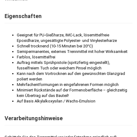
Eigenschaften
Geeignet für PU-Gießharze, IMC-Lack, lösemittelfreie
Epoxidharze, ungesättigte Polyester- und Vinylesterharze
Schnell trocknend (10-15 Minuten bei 20°C)
Semipermanentes, externes Trennmittel mit hoher Wirksamkeit
Farblos, lösemittelfrei
Auftrag mittels Sprühpistole (spritzfertig eingestellt),
fusselfreiem Tuch oder weichem Pinsel möglich
Kann nach dem Vortrocknen auf den gewünschten Glanzgrad
poliert werden
Mehrfachentformungen in eingefahrenen Formen möglich
Minimiert Rückstände auf der Formenoberfläche – gleichzeitig
kein Übertrag auf das Bauteil!
Auf Basis Alkylalkoxysilan / Wachs-Emulsion
Verarbeitungshinweise