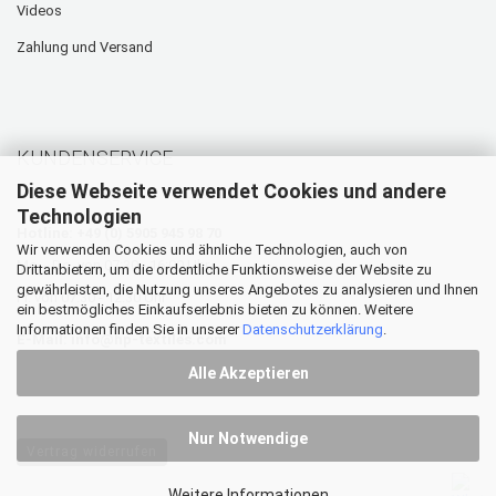
Videos
Zahlung und Versand
KUNDENSERVICE
Diese Webseite verwendet Cookies und andere
Technologien
Hotline: +49 (0) 5905 945 98 70
Wir verwenden Cookies und ähnliche Technologien, auch von
Mo. - Do. von 07:30 - 16:00 Uhr
Drittanbietern, um die ordentliche Funktionsweise der Website zu
gewährleisten, die Nutzung unseres Angebotes zu analysieren und Ihnen
Fr. von 07:30 - 12:30 Uhr
ein bestmögliches Einkaufserlebnis bieten zu können. Weitere
Informationen finden Sie in unserer
Datenschutzerklärung
.
E-Mail:
info@hp-textiles.com
Alle Akzeptieren
Nur Notwendige
Vertrag widerrufen
Weitere Informationen