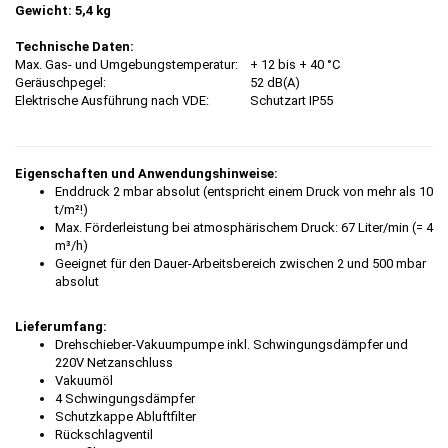
Gewicht:
5,4 kg
Technische Daten:
Max. Gas- und Umgebungstemperatur:
+ 12 bis + 40 °C
Geräuschpegel:
52 dB(A)
Elektrische Ausführung nach VDE:
Schutzart IP55
Eigenschaften und Anwendungshinweise:
Enddruck 2 mbar absolut (entspricht einem Druck von mehr als 10
t/m²!)
Max. Förderleistung bei atmosphärischem Druck: 67 Liter/min (= 4
m³/h)
Geeignet für den Dauer-Arbeitsbereich zwischen 2 und 500 mbar
absolut
Lieferumfang:
Drehschieber-Vakuumpumpe inkl. Schwingungsdämpfer und
220V Netzanschluss
Vakuumöl
4 Schwingungsdämpfer
Schutzkappe Abluftfilter
Rückschlagventil