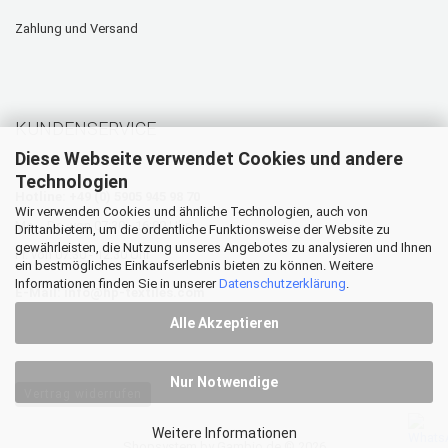
Zahlung und Versand
KUNDENSERVICE
Diese Webseite verwendet Cookies und andere
Technologien
Hotline: +49 (0) 5905 945 98 70
Wir verwenden Cookies und ähnliche Technologien, auch von
Mo. - Do. von 07:30 - 16:00 Uhr
Drittanbietern, um die ordentliche Funktionsweise der Website zu
gewährleisten, die Nutzung unseres Angebotes zu analysieren und Ihnen
Fr. von 07:30 - 12:30 Uhr
ein bestmögliches Einkaufserlebnis bieten zu können. Weitere
Informationen finden Sie in unserer
Datenschutzerklärung
.
E-Mail:
info@hp-textiles.com
Alle Akzeptieren
Nur Notwendige
Vertrag widerrufen
Weitere Informationen
Shopsystem
by Gambio.de © 2026