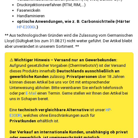
Druckinjektionsverfahren (RTM, RIM,…)
Faserwickeln
Handlaminieren
optische Anwendungen, wie z. B. Carbonsichtteile (Härter
HP-E200GL
)
** Aus technologischen Gründen wird die Zulassung vom Germanischen
Lloyd (Gültigkeit bis zum 31.08.21) nicht weiter geführt. Der Artikel bleibt
aber unverändert in unserem Sortiment. **
⚠️
Wichtiger Hinweis – Versand nur an Gewerbekunden:
Aufgrund gesetzlicher Vorgaben (ChemVerbotsV) ist der Versand
dieses Produkts innerhalb
Deutschlands
ausschließlich an
gewerbliche Kunden
zulässig.
Privatpersonen
über 18 Jahren
können diesen Artikel bei uns vor Ort mit entsprechender
Unterweisung abholen. Bitte vereinbaren Sie einfach telefonisch
oder per
E-Mail
einen Termin. Gerne stellen wir Ihnen den Artikel bei
uns in Schapen bereit.
Eine
technisch vergleichbare Alternative
ist unser
HP-
E300RI
, welches ohne Einschränkungen auch für
Privatkunden
erhältlich ist.
Der Verkauf an internationale Kunden, unabhängig ob privat
oder gewerblich, ist uneingeschränkt möglich.