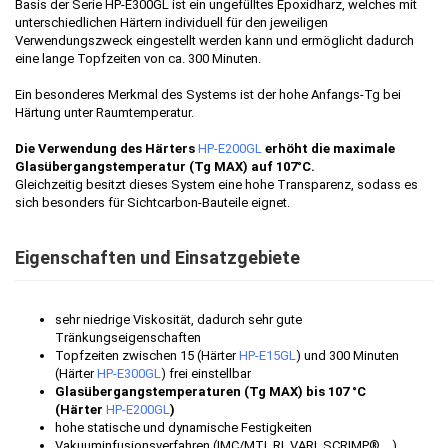
Basis der Serie HP-E300GL ist ein ungefülltes Epoxidharz, welches mit
unterschiedlichen Härtern individuell für den jeweiligen
Verwendungszweck eingestellt werden kann und ermöglicht dadurch
eine lange Topfzeiten von ca. 300 Minuten.
Ein besonderes Merkmal des Systems ist der hohe Anfangs-Tg bei
Härtung unter Raumtemperatur.
Die Verwendung des Härters
HP-E200GL
erhöht die maximale
Glasübergangstemperatur (Tg MAX) auf 107°C.
Gleichzeitig besitzt dieses System eine hohe Transparenz, sodass es
sich besonders für Sichtcarbon-Bauteile eignet.
Eigenschaften und Einsatzgebiete
sehr niedrige Viskosität, dadurch sehr gute
Tränkungseigenschaften
Topfzeiten zwischen 15 (Härter
HP-E15GL
) und 300 Minuten
(Härter
HP-E300GL
) frei einstellbar
Glasübergangstemperaturen (Tg MAX) bis 107 °C
(Härter
HP-E200GL
)
hohe statische und dynamische Festigkeiten
Vakuuminfusionsverfahren (IMC/MTI, RI, VARI, SCRIMP®,…)