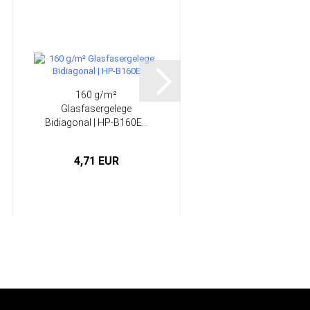
160 g/m²
163 g/m²
Glasfasergelege
Glasfilamentgewebe
Bidiagonal | HP-B160E...
Finish Köper...
4,71 EUR
6,55 EUR