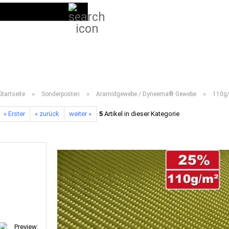
Suche...
DE
Kundenlogin
LIEFERPROGRAMM 2026
ANLEITUNGEN
VIDEOS
HÄUFIG GESTELL
»
»
»
Startseite
Sonderposten
Aramidgewebe / Dyneema® Gewebe
110g/
« Erster
« zurück
weiter »
5
Artikel in dieser Kategorie