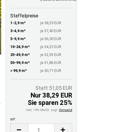
Staffelpreise
1-2,9 m²
je 38,29 EUR
3-4,9 m²
je 37,40 EUR
5-9,9 m²
je 36,50 EUR
10-24,9 m²
je 34,23 EUR
25-49,9 m²
je 32,93 EUR
50-99,9 m²
je 31,86 EUR
> 99,9 m²
je 30,71 EUR
Statt 51,05 EUR
Nur 38,29 EUR
Sie sparen 25%
inkl. 19% MwSt. zzgl.
Versand
m²:
m²