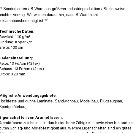
** Sonderposten / B-Ware aus größerer Industrieproduktion / Stellenweise
leichter Verzug. Wir weisen darauf hin, dass B-Ware nicht
reklamationsberechtigt ist **
Technische Daten:
Gewicht: 110 g/m²
Bindung: Köper 2/2
Breite: 100 cm
Fadeneinstellung:
Kette: 13 Fd/cm (42 tex)
Schuss: 13 Fd/cm (42 tex)
Dicke: 0,20 mm
Mögliche Anwendungsgebiete:
Hochfeste und dünne Laminate, Sandwichbau, Modellbau, Flugzeugbau,
Sportgerätebau, ...
Eigenschaften von Aramidfasern:
Aramidfasern zeichnen sich durch eine hohe Zähigkeit, sowie einer besonders
guten Schlag- und Abriebfestigkeit aus. Weitere Eigenschaften sind ein gutes