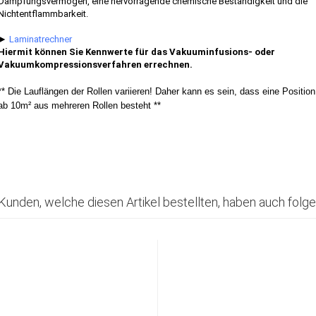
Dämpfungsvermögen, eine hervorragende chemische Beständigkeit und die
Nichtentflammbarkeit.
►
Laminatrechner
Hiermit können Sie Kennwerte für das Vakuuminfusions- oder
Vakuumkompressionsverfahren errechnen.
** Die Lauflängen der Rollen variieren! Daher kann es sein, dass eine Position
ab 10m² aus mehreren Rollen besteht **
Kunden, welche diesen Artikel bestellten, haben auch folge