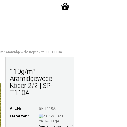
Ihr Warenkorb
Merkzettel
0,00 EUR
TE FRAGEN
LAMINATRECHNER
ÜBER UNS
m² Aramidgewebe Köper 2/2 | SP-T110A
110g/m²
Aramidgewebe
Köper 2/2 | SP-
T110A
Art.Nr.:
SP-T110A
Lieferzeit:
ca. 1-3 Tage
(Ausland abweichend)