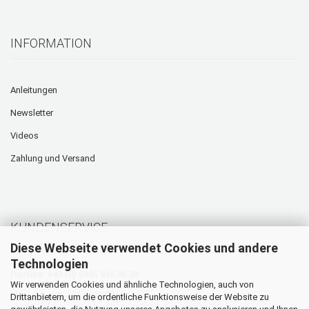
INFORMATION
Anleitungen
Newsletter
Videos
Zahlung und Versand
KUNDENSERVICE
Diese Webseite verwendet Cookies und andere
Technologien
Hotline: +49 (0) 5905 945 98 70
Wir verwenden Cookies und ähnliche Technologien, auch von
Mo. - Do. von 07:30 - 16:00 Uhr
Drittanbietern, um die ordentliche Funktionsweise der Website zu