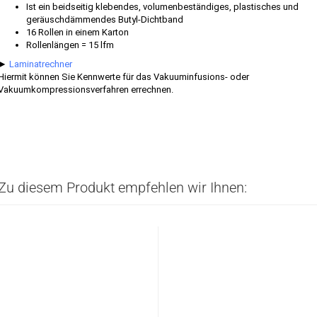
Ist ein beidseitig klebendes, volumenbeständiges, plastisches und
geräuschdämmendes Butyl-Dichtband
16 Rollen in einem Karton
Rollenlängen = 15 lfm
►
Laminatrechner
Hiermit können Sie Kennwerte für das Vakuuminfusions- oder
Vakuumkompressionsverfahren errechnen.
Zu diesem Produkt empfehlen wir Ihnen: