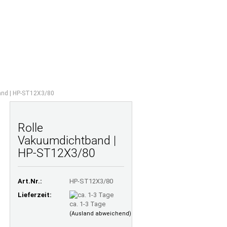
Ihr Warenkorb
Merkzettel
0,00 EUR
TE FRAGEN
LAMINATRECHNER
ÜBER UNS
and | HP-ST12X3/80
Rolle
Vakuumdichtband |
HP-ST12X3/80
Art.Nr.:
HP-ST12X3/80
Lieferzeit:
ca. 1-3 Tage
(Ausland abweichend)