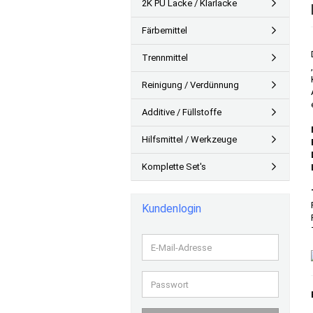
2K PU Lacke / Klarlacke
Färbemittel
Trennmittel
Reinigung / Verdünnung
Additive / Füllstoffe
Hilfsmittel / Werkzeuge
Komplette Set's
Kundenlogin
E-
Mail-
Adresse
Passwort