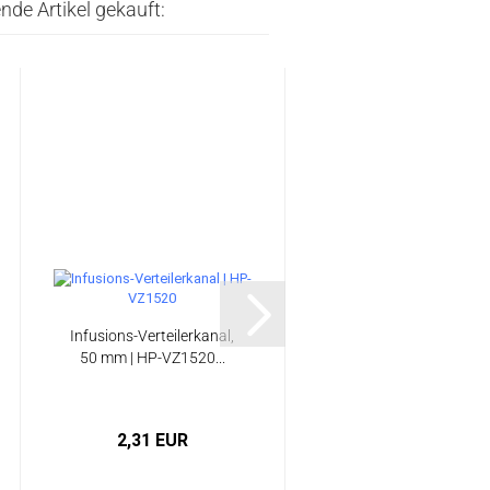
nde Artikel gekauft:
Infusions-Verteilerkanal,
70 g/m² Vakuumfolie
50 mm | HP-VZ1520...
(Breite: 600 cm) | HP-
VF70/600...
2,31 EUR
0,88 EUR