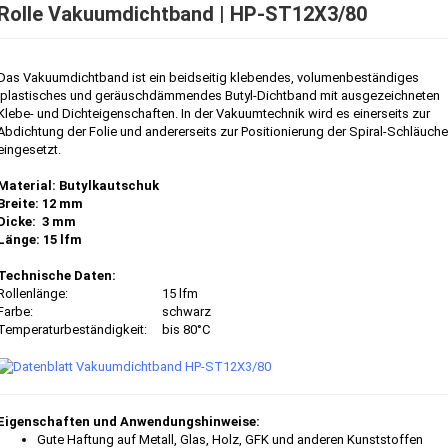
Rolle Vakuumdichtband | HP-ST12X3/80
Das Vakuumdichtband ist ein beidseitig klebendes, volumenbeständiges
,plastisches und geräuschdämmendes Butyl-Dichtband mit ausgezeichneten
Klebe- und Dichteigenschaften. In der Vakuumtechnik wird es einerseits zur
Abdichtung der Folie und andererseits zur Positionierung der Spiral-Schläuche
eingesetzt.
Material: Butylkautschuk
Breite: 12 mm
Dicke: 3 mm
Länge: 15 lfm
Technische Daten:
Rollenlänge:
15 lfm
Farbe:
schwarz
Temperaturbeständigkeit:
bis 80°C
Eigenschaften und Anwendungshinweise:
Gute Haftung auf Metall, Glas, Holz, GFK und anderen Kunststoffen