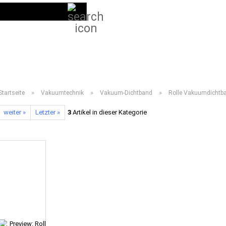
Suche...
DE
Kundenlogin
LIEFERPROGRAMM 2026
ANLEITUNGEN
VIDEOS
HÄUFIG GESTELL
»
»
»
Startseite
Vakuumtechnik
Vakuum-Dichtband
Rolle Vakuumdichtb
weiter »
Letzter »
3
Artikel in dieser Kategorie