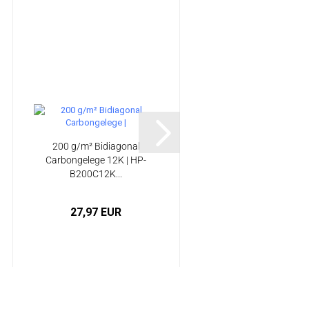
200 g/m² Bidiagonal
400 g/m² Bidirektiona
Carbongelege 12K | HP-
Carbongelege | HP-
B200C12K...
B412C...
27,97 EUR
23,74 EUR