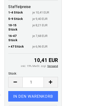
Staffelpreise
1-4 Stück
je 10,41 EUR
5-9 Stück
je 9,40 EUR
10-15
je 8,21 EUR
Stück
16-47
je 7,68 EUR
Stück
> 47 Stück
je 6,96 EUR
10,41 EUR
inkl. 19% MwSt. zzgl.
Versand
Stück:
Stück