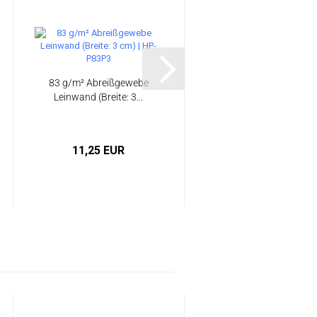
83 g/m² Abreißgewebe
Hochlast-
Leinwand (Breite: 3...
Laminiersystem -
Epoxidharz | HP-E56L..
11,25 EUR
ab 5,50 EUR