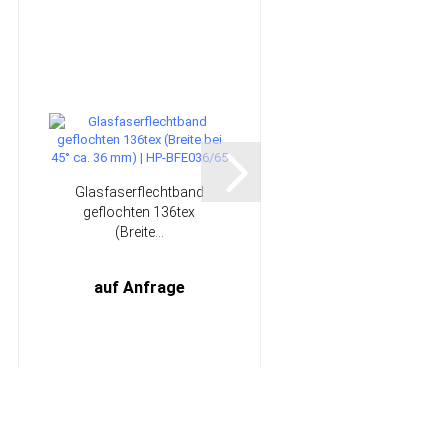
Glasfaserflechtband
Auslaufhahn für
geflochten 136tex
Kunststoffkanister
(Breite...
auf Anfrage
ab 3,99 EUR