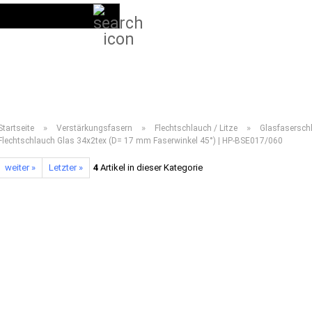
Suche...
DE
Kundenlogin
LIEFERPROGRAMM 2026
ANLEITUNGEN
VIDEOS
HÄUFIG GESTELL
»
»
»
Startseite
Verstärkungsfasern
Flechtschlauch / Litze
Glasfasersch
Flechtschlauch Glas 34x2tex (D= 17 mm Faserwinkel 45°) | HP-BSE017/060
weiter »
Letzter »
4
Artikel in dieser Kategorie