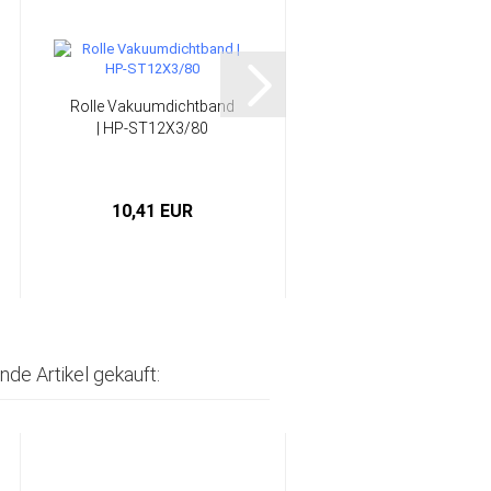
Rolle Vakuumdichtband
28 cm Kunststoff
| HP-ST12X3/80
Rührstab | HP-L1128
10,41 EUR
0,95 EUR
nde Artikel gekauft: