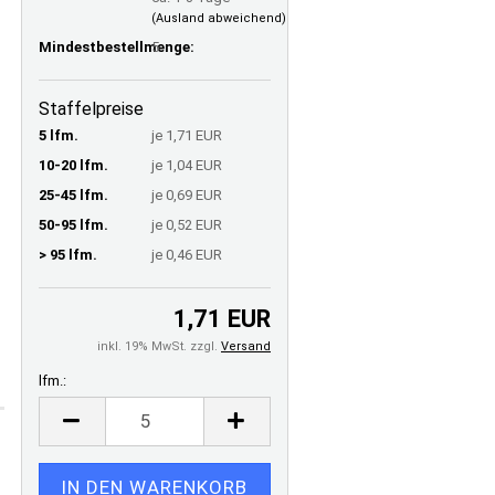
(Ausland abweichend)
Mindestbestellmenge:
5
Staffelpreise
5 lfm.
je 1,71 EUR
10-20 lfm.
je 1,04 EUR
25-45 lfm.
je 0,69 EUR
50-95 lfm.
je 0,52 EUR
> 95 lfm.
je 0,46 EUR
1,71 EUR
inkl. 19% MwSt. zzgl.
Versand
lfm.:
lfm.