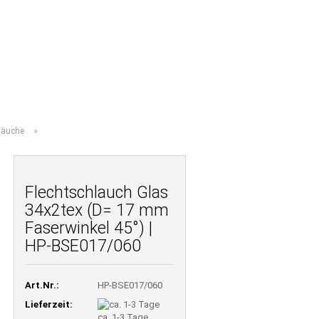
Ihr Warenkorb
Merkzettel
0,00 EUR
TE FRAGEN
LAMINATRECHNER
ÜBER UNS
»
läuche
Flechtschlauch Glas
34x2tex (D= 17 mm
Faserwinkel 45°) |
HP-BSE017/060
Art.Nr.:
HP-BSE017/060
Lieferzeit:
ca. 1-3 Tage