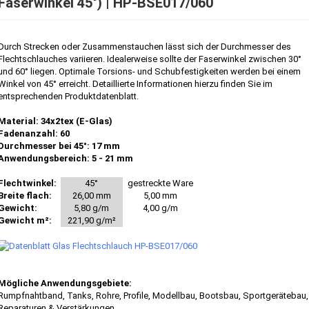
Faserwinkel 45°) | HP-BSE017/060
Durch Strecken oder Zusammenstauchen lässt sich der Durchmesser des
Flechtschlauches variieren. Idealerweise sollte der Faserwinkel zwischen 30°
und 60° liegen. Optimale Torsions- und Schubfestigkeiten werden bei einem
Winkel von 45° erreicht. Detaillierte Informationen hierzu finden Sie im
entsprechenden Produktdatenblatt.
Material: 34x2tex (E-Glas)
Fadenanzahl: 60
Durchmesser bei 45°: 17 mm
Anwendungsbereich: 5 - 21 mm
Flechtwinkel:
45°
gestreckte Ware
Breite flach:
26,00 mm
5,00 mm
Gewicht:
5,80 g/m
4,00 g/m
Gewicht m²:
221,90 g/m²
Mögliche Anwendungsgebiete:
Rumpfnahtband, Tanks, Rohre, Profile, Modellbau, Bootsbau, Sportgerätebau,
Reparaturen & Verstärkungen, ...