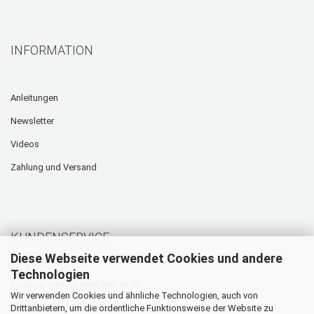
INFORMATION
Anleitungen
Newsletter
Videos
Zahlung und Versand
KUNDENSERVICE
Diese Webseite verwendet Cookies und andere
Technologien
Hotline: +49 (0) 5905 945 98 70
Wir verwenden Cookies und ähnliche Technologien, auch von
Mo. - Do. von 07:30 - 16:00 Uhr
Drittanbietern, um die ordentliche Funktionsweise der Website zu