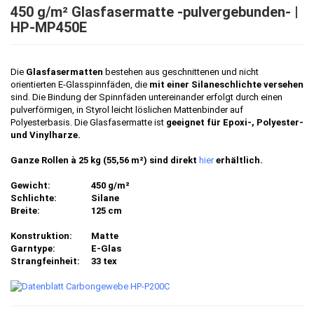
450 g/m² Glasfasermatte -pulvergebunden- |
HP-MP450E
Die
Glasfasermatten
bestehen aus geschnittenen und nicht
orientierten E-Glasspinnfäden, die
mit einer Silaneschlichte versehen
sind. Die Bindung der Spinnfäden untereinander erfolgt durch einen
pulverförmigen, in Styrol leicht löslichen Mattenbinder auf
Polyesterbasis. Die Glasfasermatte ist
geeignet für Epoxi-, Polyester-
und Vinylharze.
Ganze Rollen à 25 kg (55,56 m²) sind direkt
hier
erhältlich.
Gewicht:
450 g/m²
Schlichte:
Silane
Breite:
125 cm
Konstruktion:
Matte
Garntype:
E-Glas
Strangfeinheit:
33 tex