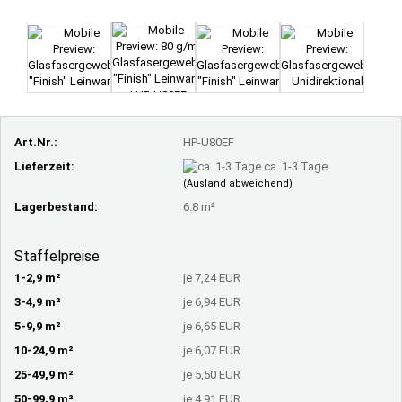
Art.Nr.:
HP-U80EF
Lieferzeit:
ca. 1-3 Tage
(Ausland abweichend)
Lagerbestand:
6.8
m²
Staffelpreise
1-2,9 m²
je 7,24 EUR
3-4,9 m²
je 6,94 EUR
5-9,9 m²
je 6,65 EUR
10-24,9 m²
je 6,07 EUR
25-49,9 m²
je 5,50 EUR
50-99,9 m²
je 4,91 EUR