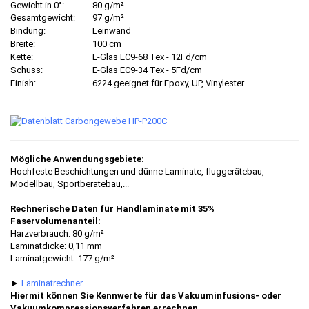
Gewicht in 0°:
80 g/m²
Gesamtgewicht:
97 g/m²
Bindung:
Leinwand
Breite:
100 cm
Kette:
E-Glas EC9-68 Tex - 12Fd/cm
Schuss:
E-Glas EC9-34 Tex - 5Fd/cm
Finish:
6224 geeignet für Epoxy, UP, Vinylester
Mögliche Anwendungsgebiete:
Hochfeste Beschichtungen und dünne Laminate, fluggerätebau,
Modellbau, Sportberätebau,...
Rechnerische Daten für Handlaminate mit 35%
Faservolumenanteil:
Harzverbrauch: 80 g/m²
Laminatdicke: 0,11 mm
Laminatgewicht: 177 g/m²
►
Laminatrechner
Hiermit können Sie Kennwerte für das Vakuuminfusions- oder
Vakuumkompressionsverfahren errechnen.