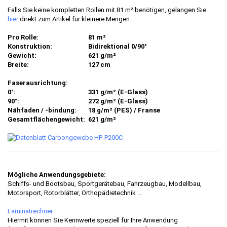
Falls Sie keine kompletten Rollen mit 81 m² benötigen, gelangen Sie
hier
direkt zum Artikel für kleinere Mengen.
Pro Rolle:
81 m²
Konstruktion:
Bidirektional 0/90°
Gewicht:
621 g/m²
Breite:
127 cm
Faserausrichtung:
0°:
331 g/m² (E-Glass)
90°:
272 g/m² (E-Glass)
Nähfaden / -bindung:
18 g/m² (PES) / Franse
Gesamtflächengewicht:
621 g/m²
Mögliche Anwendungsgebiete:
Schiffs- und Bootsbau, Sportgerätebau, Fahrzeugbau, Modellbau,
Motorsport, Rotorblätter, Orthopädietechnik ...
Laminatrechner
Hiermit können Sie Kennwerte speziell für Ihre Anwendung