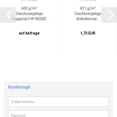
600 g/m²
421 g/m²
Glasfasergelege
Glasfasergelege
Bidiagonal | HP-B600E...
Bidirektional...
auf Anfrage
1,73 EUR
Kundenlogin
E-
Mail-
Adresse
Passwort