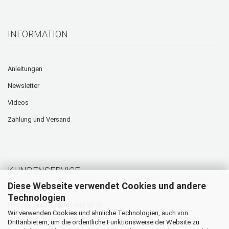
INFORMATION
Anleitungen
Newsletter
Videos
Zahlung und Versand
KUNDENSERVICE
Diese Webseite verwendet Cookies und andere
Technologien
Hotline: +49 (0) 5905 945 98 70
Wir verwenden Cookies und ähnliche Technologien, auch von
Mo. - Do. von 07:30 - 16:00 Uhr
Drittanbietern, um die ordentliche Funktionsweise der Website zu