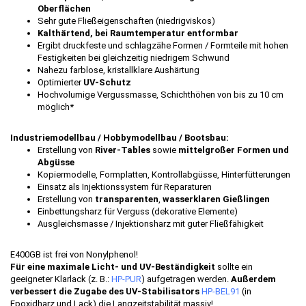
Oberflächen
Sehr gute Fließeigenschaften (niedrigviskos)
Kalthärtend, bei Raumtemperatur entformbar
Ergibt druckfeste und schlagzähe Formen / Formteile mit hohen
Festigkeiten bei gleichzeitig niedrigem Schwund
Nahezu farblose, kristallklare Aushärtung
Optimierter
UV-Schutz
Hochvolumige Vergussmasse, Schichthöhen von bis zu 10 cm
möglich*
Industriemodellbau / Hobbymodellbau / Bootsbau:
Erstellung von
River-Tables
sowie
mittelgroßer Formen und
Abgüsse
Kopiermodelle, Formplatten, Kontrollabgüsse, Hinterfütterungen
Einsatz als Injektionssystem für Reparaturen
Erstellung von
transparenten
,
wasserklaren Gießlingen
Einbettungsharz für Verguss (dekorative Elemente)
Ausgleichsmasse / Injektionsharz mit guter Fließfähigkeit
E400GB ist frei von Nonylphenol!
Für eine maximale Licht- und UV-Beständigkeit
sollte ein
geeigneter Klarlack (z. B.:
HP-PUR
) aufgetragen werden.
Außerdem
verbessert die Zugabe des UV-Stabilisators
HP-BEL91
(in
Epoxidharz und Lack) die Langzeitstabilität massiv!