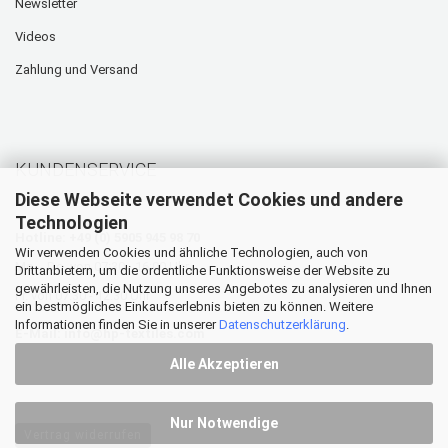
Newsletter
Videos
Zahlung und Versand
KUNDENSERVICE
Diese Webseite verwendet Cookies und andere
Technologien
Hotline: +49 (0) 5905 945 98 70
Wir verwenden Cookies und ähnliche Technologien, auch von
Mo. - Do. von 07:30 - 16:00 Uhr
Drittanbietern, um die ordentliche Funktionsweise der Website zu
gewährleisten, die Nutzung unseres Angebotes zu analysieren und Ihnen
Fr. von 07:30 - 12:30 Uhr
ein bestmögliches Einkaufserlebnis bieten zu können. Weitere
Informationen finden Sie in unserer
Datenschutzerklärung
.
E-Mail:
info@hp-textiles.com
Alle Akzeptieren
Nur Notwendige
Vertrag widerrufen