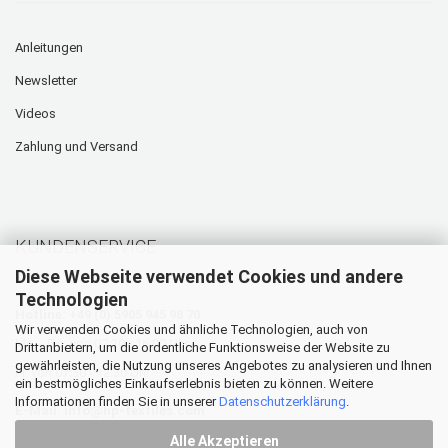
Anleitungen
Newsletter
Videos
Zahlung und Versand
KUNDENSERVICE
Diese Webseite verwendet Cookies und andere
Technologien
Hotline: +49 (0) 5905 945 98 70
Wir verwenden Cookies und ähnliche Technologien, auch von
Mo. - Do. von 07:30 - 16:00 Uhr
Drittanbietern, um die ordentliche Funktionsweise der Website zu
gewährleisten, die Nutzung unseres Angebotes zu analysieren und Ihnen
Fr. von 07:30 - 12:30 Uhr
ein bestmögliches Einkaufserlebnis bieten zu können. Weitere
Informationen finden Sie in unserer
Datenschutzerklärung
.
E-Mail:
info@hp-textiles.com
Alle Akzeptieren