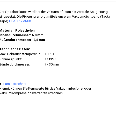
Der Spiralschlauch wird bei der Vakuuminfusion als zentrale Saugleitung
eingesetzt. Die Fixierung erfolgt mittels unserem Vakuumdichtband (Tacky
Tape)
HP-ST12x3/80.
Material: Polyethylen
Innendurchmesser: 6,0 mm
Außendurchmesser: 8,8 mm
Technische Daten:
Max. Gebrauchstemperatur:
+80°C
Schmelzpunkt:
+113°C
Bündeldurchmesser:
7 - 30 mm
►
Laminatrechner
Hiermit können Sie Kennwerte für das Vakuuminfusions- oder
Vakuumkompressionsverfahren errechnen.