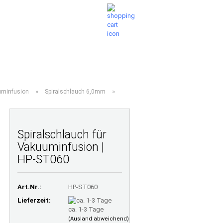
Ihr Warenkorb
Merkzettel
0,00 EUR
TE FRAGEN
LAMINATRECHNER
ÜBER UNS
»
»
uminfusion
Spiralschlauch 6,0mm
Spiralschlauch für
Vakuuminfusion |
HP-ST060
Art.Nr.:
HP-ST060
Lieferzeit:
ca. 1-3 Tage
(Ausland abweichend)