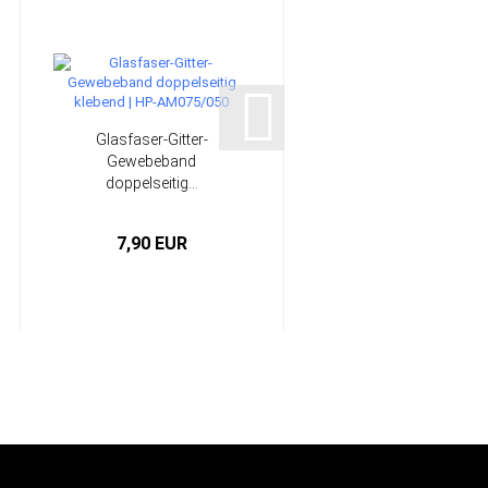
Glasfaser-Gitter-
83 g/m² Abreißgeweb
Gewebeband
Leinwand (Breite: 20..
doppelseitig...
7,90 EUR
58,31 EUR