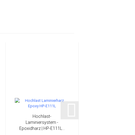
Hochlast-
Schere "OPTIMA" | HP
Laminiersystem -
L1054
Epoxidharz | HP-E111L...