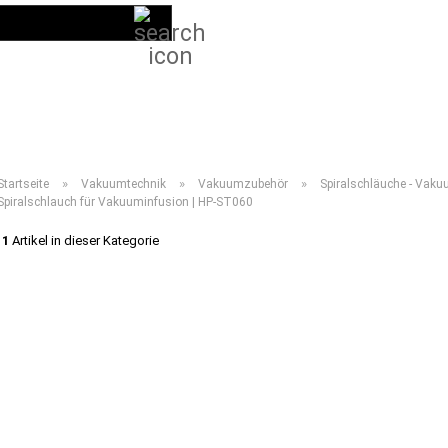
Suche...
DE
Kundenlogin
LIEFERPROGRAMM 2026
ANLEITUNGEN
VIDEOS
HÄUFIG GESTELL
»
»
»
Startseite
Vakuumtechnik
Vakuumzubehör
Spiralschläuche - Vaku
Spiralschlauch für Vakuuminfusion | HP-ST060
1
Artikel in dieser Kategorie