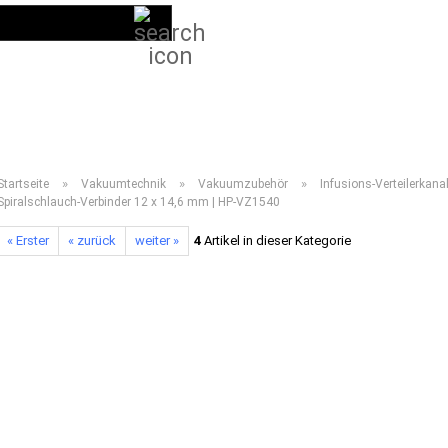
Suche...
DE
Kundenlogin
LIEFERPROGRAMM 2026
ANLEITUNGEN
VIDEOS
HÄUFIG GESTELLT
»
»
»
Startseite
Vakuumtechnik
Vakuumzubehör
Infusions-Verteilerkana
Spiralschlauch-Verbinder 12 x 14,6 mm | HP-VZ1540
« Erster
« zurück
weiter »
4
Artikel in dieser Kategorie