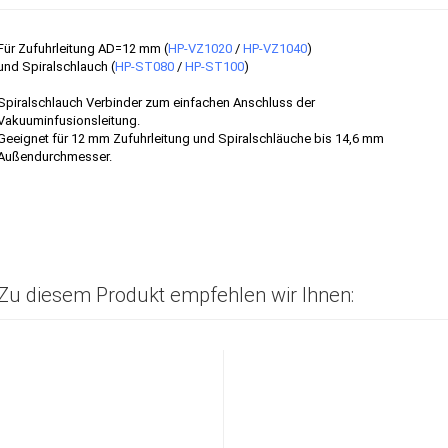
Für Zufuhrleitung AD=12 mm (
HP-VZ1020
/
HP-VZ1040
)
und Spiralschlauch (
HP-ST080
/
HP-ST100
)
Spiralschlauch Verbinder zum einfachen Anschluss der
Vakuuminfusionsleitung.
Geeignet für 12 mm Zufuhrleitung und Spiralschläuche bis 14,6 mm
Außendurchmesser.
Zu diesem Produkt empfehlen wir Ihnen: