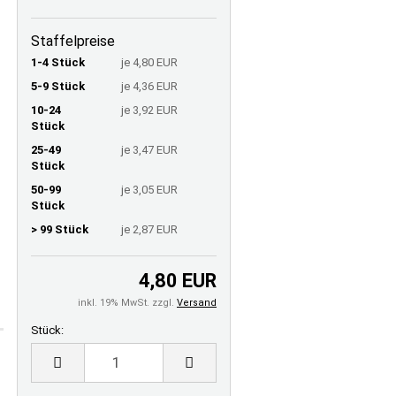
Staffelpreise
1-4 Stück
je 4,80 EUR
5-9 Stück
je 4,36 EUR
10-24
je 3,92 EUR
Stück
25-49
je 3,47 EUR
Stück
50-99
je 3,05 EUR
Stück
> 99 Stück
je 2,87 EUR
4,80 EUR
inkl. 19% MwSt. zzgl.
Versand
Stück:
Stück