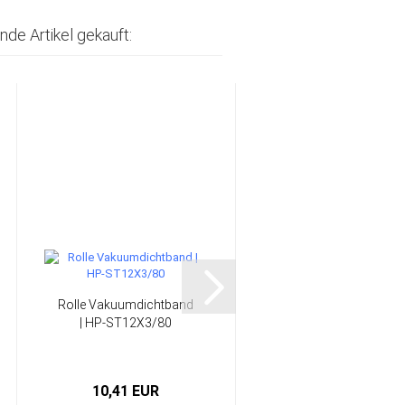
nde Artikel gekauft:
Rolle Vakuumdichtband
200 g/m²
| HP-ST12X3/80
Entlüftungsnetz /
Entlüftungsgitter...
10,41 EUR
4,14 EUR