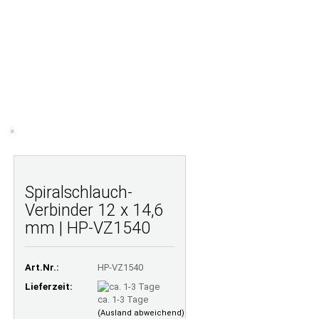
Ihr Warenkorb
Merkzettel
0,00 EUR
E FRAGEN
LAMINATRECHNER
ÜBER UNS
»
l
Spiralschlauch-
Verbinder 12 x 14,6
mm | HP-VZ1540
Art.Nr.:
HP-VZ1540
Lieferzeit:
ca. 1-3 Tage
(Ausland abweichend)