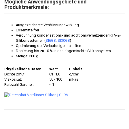
Mögliche Anwendungsgebiete und
Produktmerkmale:
Ausgezeichnete Verdünnungswirkung
Lösemittelfrei
Verdünnung kondensations- und additionsvernetzender RTV-2-
Silikonsystemen (
SI6GB
,
SI30GB
)
Optimierung der Verlaufseigenschaften
Dosierung bis zu 10 % in das abgemischte Silikonsystem
Menge: 500 g
Physikalische Daten
Wert
Einheit
Dichte 20°C:
Ca. 1,0
g/cm³
Viskosität:
50 - 100
mPas
Farbzahl Gardner:
< 1