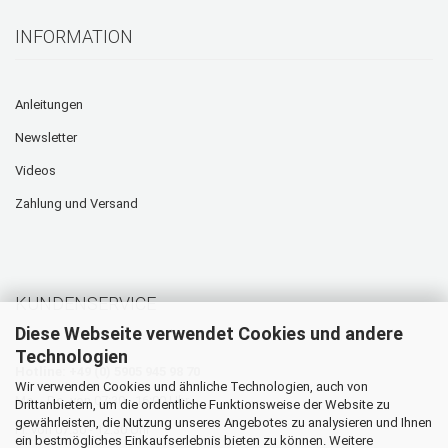
INFORMATION
Anleitungen
Newsletter
Videos
Zahlung und Versand
KUNDENSERVICE
Diese Webseite verwendet Cookies und andere
Technologien
Hotline: +49 (0) 5905 945 98 70
Wir verwenden Cookies und ähnliche Technologien, auch von
Mo. - Do. von 07:30 - 16:00 Uhr
Drittanbietern, um die ordentliche Funktionsweise der Website zu
gewährleisten, die Nutzung unseres Angebotes zu analysieren und Ihnen
Fr. von 07:30 - 12:30 Uhr
ein bestmögliches Einkaufserlebnis bieten zu können. Weitere