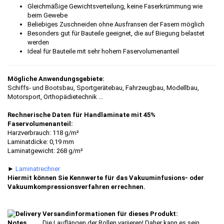
Gleichmäßige Gewichtsverteilung, keine Faserkrümmung wie
beim Gewebe
Beliebiges Zuschneiden ohne Ausfransen der Fasern möglich
Besonders gut für Bauteile geeignet, die auf Biegung belastet
werden
Ideal für Bauteile mit sehr hohem Faservolumenanteil
Mögliche Anwendungsgebiete:
Schiffs- und Bootsbau, Sportgerätebau, Fahrzeugbau, Modellbau,
Motorsport, Orthopädietechnik ...
Rechnerische Daten für Handlaminate mit 45%
Faservolumenanteil:
Harzverbrauch: 118 g/m²
Laminatdicke: 0,19 mm
Laminatgewicht: 268 g/m²
►
Laminatrechner
Hiermit können Sie Kennwerte für das Vakuuminfusions- oder
Vakuumkompressionsverfahren errechnen.
Versandinformationen für dieses Produkt:
Die Lauflängen der Rollen variieren! Daher kann es sein,