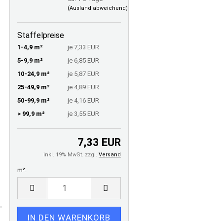
(Ausland abweichend)
Staffelpreise
1-4,9 m²
je 7,33 EUR
5-9,9 m²
je 6,85 EUR
10-24,9 m²
je 5,87 EUR
25-49,9 m²
je 4,89 EUR
50-99,9 m²
je 4,16 EUR
> 99,9 m²
je 3,55 EUR
7,33 EUR
inkl. 19% MwSt. zzgl.
Versand
m²:
m²