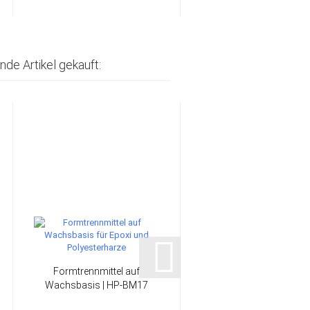
nde Artikel gekauft:
Formtrennmittel auf
Mischbecher 300 ml 
Wachsbasis | HP-BM17
HP-L1069