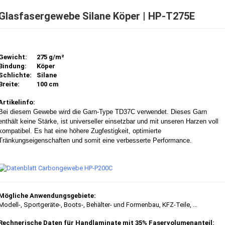
Glasfasergewebe Silane Köper | HP-T275E
Gewicht:
275 g/m²
Bindung:
Köper
Schlichte:
Silane
Breite:
100 cm
Artikelinfo:
Bei diesem Gewebe wird die Garn-Type TD37C verwendet. Dieses Garn
enthält keine Stärke, ist universeller einsetzbar und mit unseren Harzen voll
kompatibel. Es hat eine höhere Zugfestigkeit, optimierte
Tränkungseigenschaften und somit eine verbesserte Performance.
Mögliche Anwendungsgebiete:
Modell-, Sportgeräte-, Boots-, Behälter- und Formenbau, KFZ-Teile
, ...
Rechnerische Daten für Handlaminate mit 35% Faservolumenanteil: