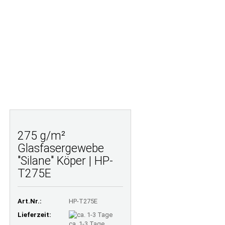
Ihr Warenkorb
Merkzettel
0,00 EUR
E FRAGEN
LAMINATRECHNER
ÜBER UNS
275 g/m²
Glasfasergewebe
"Silane" Köper | HP-
T275E
Art.Nr.:
HP-T275E
Lieferzeit:
ca. 1-3 Tage