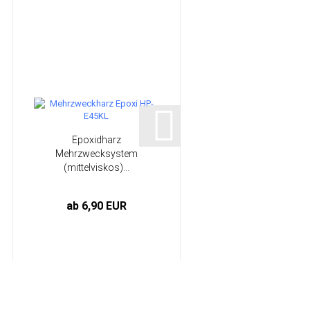
Epoxidharz
15 mm Plattpinsel
Mehrzwecksystem
gebogen | HP-L1107
(mittelviskos)...
ab 6,90 EUR
0,85 EUR