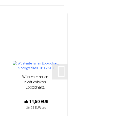
Wüstenterrarien -
Gießharzsystem
niedrigviskos -
(transparent) | HP-
Epoxidharz...
E300GB...
ab 14,50 EUR
ab 25,90 EUR
36,25 EUR pro