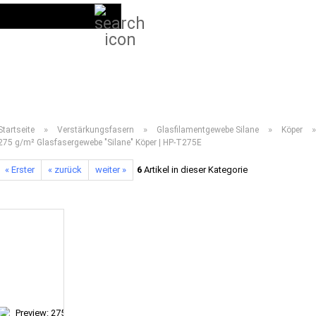
Suche...
DE
Kundenlogin
LIEFERPROGRAMM 2026
ANLEITUNGEN
VIDEOS
HÄUFIG GESTELLT
»
»
»
»
Startseite
Verstärkungsfasern
Glasfilamentgewebe Silane
Köper
275 g/m² Glasfasergewebe "Silane" Köper | HP-T275E
« Erster
« zurück
weiter »
6
Artikel in dieser Kategorie