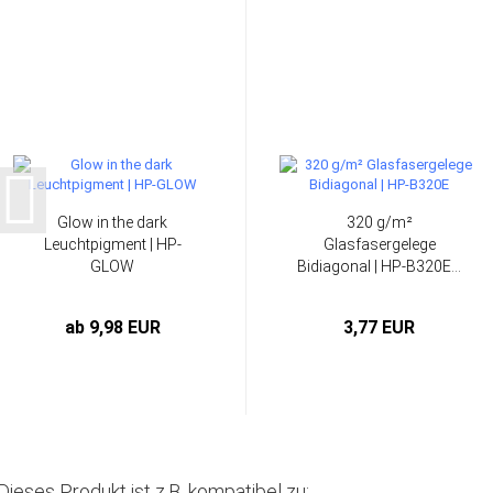
Glow in the dark
320 g/m²
Leuchtpigment | HP-
Glasfasergelege
GLOW
Bidiagonal | HP-B320E...
ab 9,98 EUR
3,77 EUR
Dieses Produkt ist z.B. kompatibel zu: