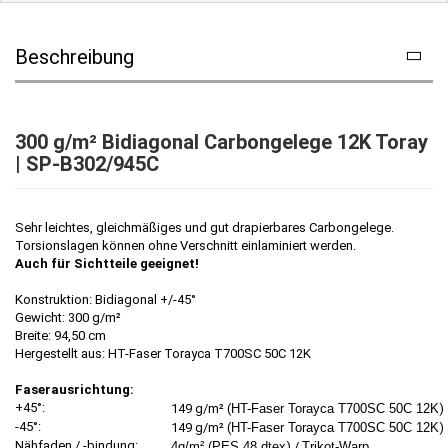
Beschreibung
300 g/m² Bidiagonal Carbongelege 12K Toray
| SP-B302/945C
Sehr leichtes, gleichmäßiges und gut drapierbares Carbongelege.
Torsionslagen können ohne Verschnitt einlaminiert werden.
Auch für Sichtteile geeignet!
Konstruktion: Bidiagonal +/-45°
Gewicht: 300 g/m²
Breite: 94,50 cm
Hergestellt aus: HT-Faser Torayca T700SC 50C 12K
Faserausrichtung:
+45°:
149 g/m² (
HT-Faser Torayca T700SC 50C 12K
)
-45°:
149 g/m² (
HT-Faser Torayca T700SC 50C 12K
)
Nähfaden / -bindung:
4g/m² (PES 48 dtex
) /
Trikot-Warp